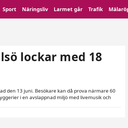
Sport
Näringsliv
Larmet går
Trafik
Mälarö
elsö lockar med 18
 i rad den 13 juni. Besökare kan då prova närmare 60
yggerier i en avslappnad miljö med livemusik och