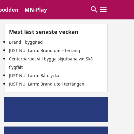
podden
MN-Play
Mest läst senaste veckan
Brand i byggnad
JUST NU: Larm: Brand ute – terräng
Centerpartiet vill bygga skjutbana vid Skå
flygfält
JUST NU: Larm: Båtolycka
JUST NU: Larm: Brand ute i terrängen
Mälaröpodd