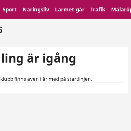
Sport
Näringsliv
Larmet går
Trafik
Mälarö
ng
G
ling är igång
klubb finns även i år med på startlinjen.