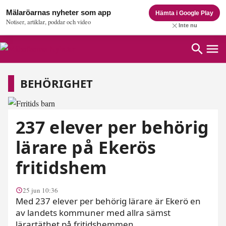
Mälaröarnas nyheter som app
Hämta i Google Play
Notiser, artiklar, poddar och video
Inte nu
Behörighet
BEHÖRIGHET
237 elever per behörig
lärare på Ekerös
fritidshem
25 jun 10:36
Med 237 elever per behörig lärare är Ekerö en
av landets kommuner med allra sämst
lärartäthet på fritidshemmen.