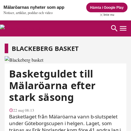
Mälaröarnas nyheter som app
Hämta i Google Play
Notiser, artiklar, poddar och video
Inte nu
Blackeberg basket
BLACKEBERG BASKET
Basketguldet till
Mälaröarna efter
stark säsong
22 maj 08:13
Basketlaget från Mälaröarna vann b-slutspelet
under Göteborgscupen i helgen. Laget, som
tränas av Erik Norlander kom före 41 andra lag i