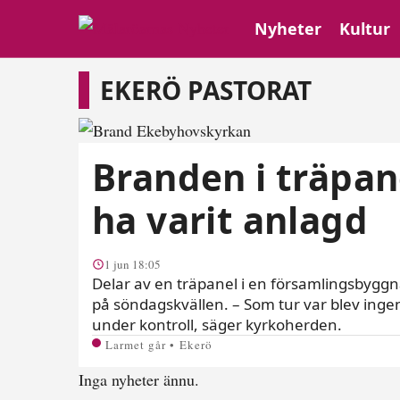
Nyheter
Kultur
Ekerö pastorat
EKERÖ PASTORAT
Branden i träpan
ha varit anlagd
1 jun 18:05
Delar av en träpanel i en församlingsbygg
på söndagskvällen. – Som tur var blev in
under kontroll, säger kyrkoherden.
Larmet går • Ekerö
Inga nyheter ännu.