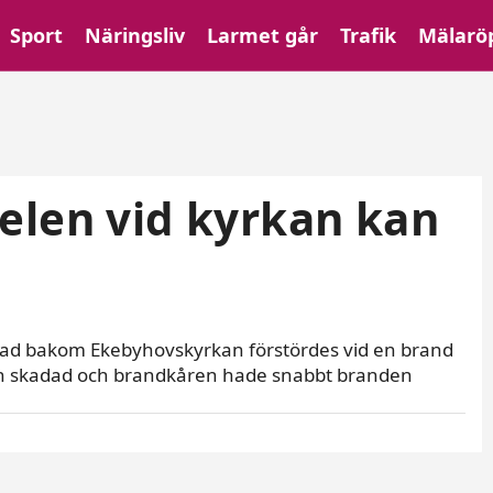
Sport
Näringsliv
Larmet går
Trafik
Mälarö
elen vid kyrkan kan
nad bakom Ekebyhovskyrkan förstördes vid en brand
gen skadad och brandkåren hade snabbt branden