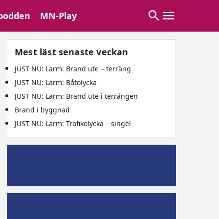
podden
MN-Play
Mest läst senaste veckan
JUST NU: Larm: Brand ute – terräng
JUST NU: Larm: Båtolycka
JUST NU: Larm: Brand ute i terrängen
Brand i byggnad
JUST NU: Larm: Trafikolycka – singel
Mälaröpodd