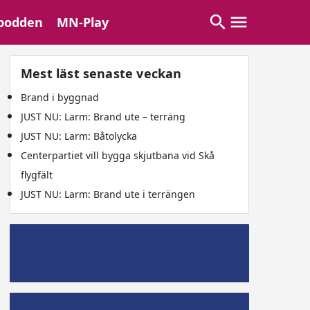
podden
MN-Play
Mest läst senaste veckan
Brand i byggnad
JUST NU: Larm: Brand ute – terräng
JUST NU: Larm: Båtolycka
Centerpartiet vill bygga skjutbana vid Skå
flygfält
JUST NU: Larm: Brand ute i terrängen
Mälaröpodd