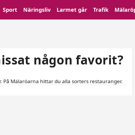
Sport
Näringsliv
Larmet går
Trafik
Mälarö
ö
missat någon favorit?
. På Mälaröarna hittar du alla sorters restauranger.