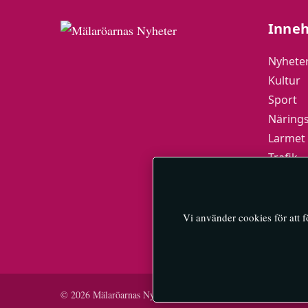
Inneh
Nyhete
Kultur
Sport
Närings
Larmet
Trafik
Mälarö
MN-Pla
Vi använder cookies för att 
© 2026 Mälaröarnas Nyheter — All rights reserved.