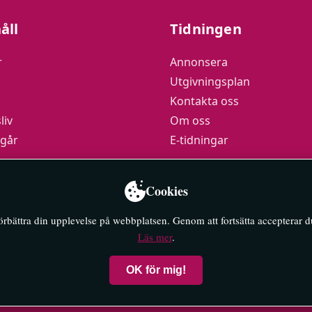
åll
Tidningen
r
Annonsera
Utgivningsplan
Kontakta oss
liv
Om oss
 går
E-tidningar
podden
Cookies
y
förbättra din upplevelse på webbplatsen. Genom att fortsätta accepterar 
Läs mer
.
OK för mig!