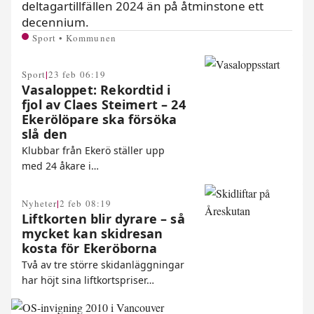
deltagartillfällen 2024 än på åtminstone ett
decennium.
Sport • Kommunen
|
Sport
23 feb 06:19
Vasaloppet: Rekordtid i
fjol av Claes Steimert – 24
Ekerölöpare ska försöka
slå den
Klubbar från Ekerö ställer upp
med 24 åkare i…
|
Nyheter
2 feb 08:19
Liftkorten blir dyrare – så
mycket kan skidresan
kosta för Ekerö­borna
Två av tre större skidanläggningar
har höjt sina liftkortspriser…