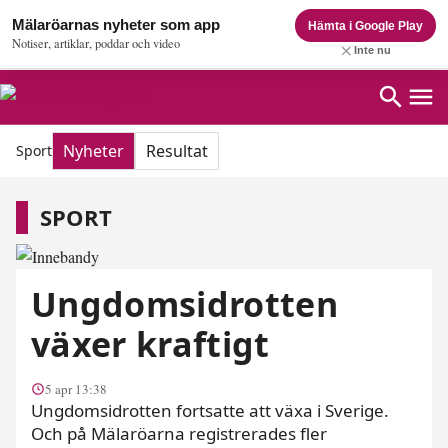
Mälaröarnas nyheter som app
Hämta i Google Play
Notiser, artiklar, poddar och video
Inte nu
Nyheter
Resultat
Sport
Sport
SPORT
Ungdomsidrotten
växer kraftigt
5 apr 13:38
Ungdomsidrotten fortsatte att växa i Sverige.
Och på Mälaröarna registrerades fler