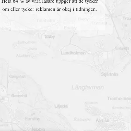
Hela 84 % av våra läsare uppger att de tycker
om eller tycker reklamen är okej i tidningen.