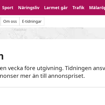
Sport
Näringsliv
Larmet går
Trafik
Mälarö
Om oss
E-tidningar
n
n vecka före utgivning. Tidningen ansvar
nonser mer än till annonspriset.