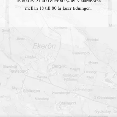
16 800 av 21 000 eller 80 % av Mälaröborna
mellan 18 till 80 år läser tidningen.