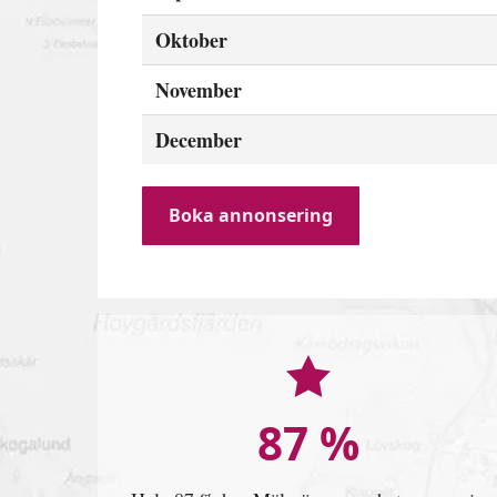
Oktober
November
December
Boka annonsering
87 %