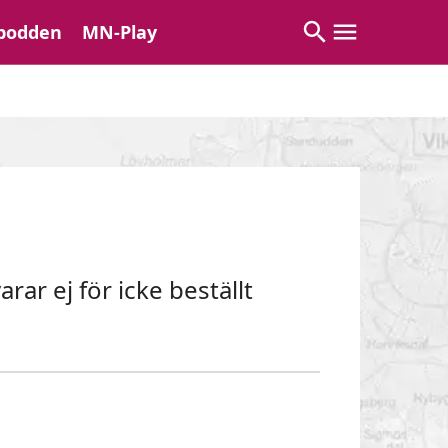
podden
MN-Play
ar ej för icke beställt