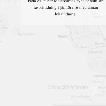
Hela 87 % har Mälaröarnas nyheter som sin
favorittidning i jämförelse med annan
lokaltidning.