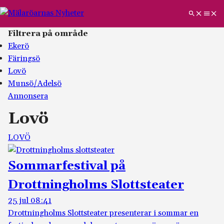
Filtrera på område
Ekerö
Färingsö
Lovö
Munsö/Adelsö
Annonsera
Lovö
LOVÖ
Sommarfestival på
Drottningholms Slottsteater
25 jul 08:41
Drottningholms Slottsteater presenterar i sommar en