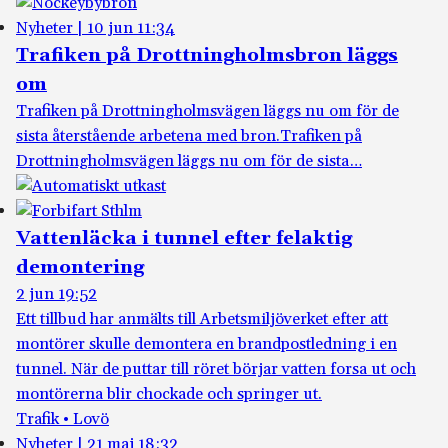
Nyheter
|
10 jun 11:34
Trafiken på Drottningholmsbron läggs
om
Trafiken på Drottningholmsvägen läggs nu om för de
sista återstående arbetena med bron.
Trafiken på
Drottningholmsvägen läggs nu om för de sista…
Vattenläcka i tunnel efter felaktig
demontering
2 jun 19:52
Ett tillbud har anmälts till Arbetsmiljöverket efter att
montörer skulle demontera en brandpostledning i en
tunnel. När de puttar till röret börjar vatten forsa ut och
montörerna blir chockade och springer ut.
Trafik • Lovö
Nyheter
|
21 maj 18:32