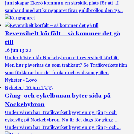
juni skapar Ekerö kommun en särskild plats för att…
I
samband med att kungaparet firar guldbröllop den 19…
Reversibelt körfält – så kommer det gå
till
16 jun 13:20
Under hösten får Nockebybron ett reversibelt körfält.
Men hur påverkas du som trafikant? Se Trafikverkets film
som förklarar hur det funkar och vad som gäller.
Nyheter • Lovö
Nyheter
|
10 jun 15:35
Gång- och cykelbanan byter sida på
Nockebybron
Under våren har Trafikverket byggt en ny gång- och
cykelväg på Nockebybron. Nu är det dags för gång-…
Under våren har Trafikverket byggt en ny gång- och…