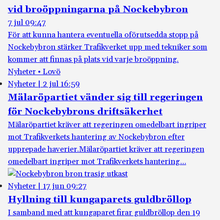
vid broöppningarna på Nockebybron
7 jul 09:47
För att kunna hantera eventuella oförutsedda stopp på
Nockebybron stärker Trafikverket upp med tekniker som
kommer att finnas på plats vid varje broöppning.
Nyheter • Lovö
Nyheter
|
2 jul 16:59
Mälaröpartiet vänder sig till regeringen
för Nockebybrons driftsäkerhet
Mälaröpartiet kräver att regeringen omedelbart ingriper
mot Trafikverkets hantering av Nockebybron efter
upprepade haverier.
Mälaröpartiet kräver att regeringen
omedelbart ingriper mot Trafikverkets hantering…
Nyheter
|
17 jun 09:27
Hyllning till kungaparets guldbröllop
I samband med att kungaparet firar guldbröllop den 19