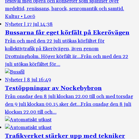
festival med opera och konserter som spänner över
medeltid, renässans, barock, senromantik och samtid.
Kultur • Lovö
Nyheter
|
17 jul 14:38
Bussarna får eget körfält på Ekerövägen
Från och med den 22 juli utökas körfältet för
kollektivtrafik på Ekerövägen, även genom
Drottningholm. Höger körfält är…
Från och med den 22
juli utökas körfältet för…
Nyheter
|
8 jul 16:49
Testöppningar av Nockebybron
Från onsdag den 8 juli klockan 22.00 till och med torsdag
den 9 juli klockan 00.15 sker det…
Från onsdag den 8 juli
klockan 22.00 till och…
Trafikverket stärker upp med tekniker