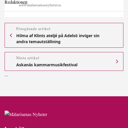
red@malaroarnasnyheter.se
Föregående artikel
Hilma af Klints ateljé på Adelsö inviger sin
andra temautställning
Nästa artikel
Askanäs kammarmusikfestival
.
.
.