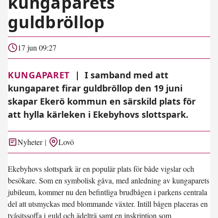
kungaparets
guldbröllop
17 jun 09:27
KUNGAPARET
|
I samband med att
kungaparet firar guldbröllop den 19 juni
skapar Ekerö kommun en särskild plats för
att hylla kärleken i Ekebyhovs slottspark.
Nyheter
Lovö
Ekebyhovs slottspark är en populär plats för både vigslar och
besökare. Som en symbolisk gåva, med anledning av kungaparets
jubileum, kommer nu den befintliga brudbågen i parkens centrala
del att utsmyckas med blommande växter. Intill bågen placeras en
tvåsitssoffa i guld och ädelträ samt en inskription som