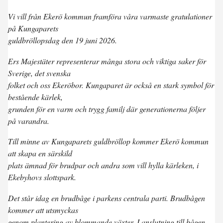
Vi vill från Ekerö kommun framföra våra varmaste gratulationer
på Kungaparets
guldbröllopsdag den 19 juni 2026.
Ers Majestäter representerar många stora och viktiga saker för
Sverige, det svenska
folket och oss Ekeröbor. Kungaparet är också en stark symbol för
bestående kärlek,
grunden för en varm och trygg familj där generationerna följer
på varandra.
Till minne av Kungaparets guldbröllop kommer Ekerö kommun
att skapa en särskild
plats ämnad för brudpar och andra som vill hylla kärleken, i
Ekebyhovs slottspark.
Det står idag en brudbåge i parkens centrala parti. Brudbågen
kommer att utsmyckas
genom plantering av blommande växter. I anslutning till bågen