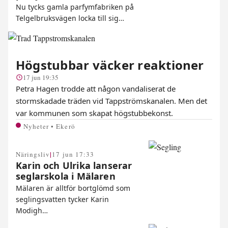
Nu tycks gamla parfymfabriken på
Telgelbruksvägen locka till sig…
Högstubbar väcker reaktioner
17 jun 19:35
Petra Hagen trodde att någon vandaliserat de
stormskadade träden vid Tappströmskanalen. Men det
var kommunen som skapat högstubbekonst.
Nyheter • Ekerö
|
Näringsliv
17 jun 17:33
Karin och Ulrika lanserar
seglarskola i Mälaren
Mälaren är alltför bortglömd som
seglingsvatten tycker Karin
Modigh…