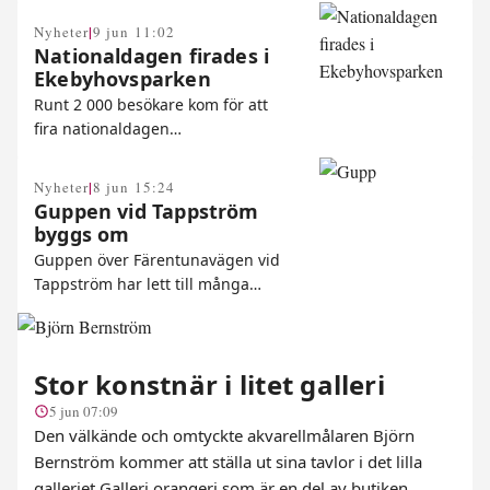
|
Nyheter
9 jun 11:02
Nationaldagen firades i
Ekebyhovsparken
Runt 2 000 besökare kom för att
fira nationaldagen…
|
Nyheter
8 jun 15:24
Guppen vid Tappström
byggs om
Guppen över Färentunavägen vid
Tappström har lett till många…
Stor konstnär i litet galleri
5 jun 07:09
Den välkände och omtyckte akvarellmålaren Björn
Bernström kommer att ställa ut sina tavlor i det lilla
galleriet Galleri orangeri som är en del av butiken