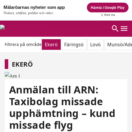
Mälaröarnas nyheter som app
Hämta i Google Play
Notiser, artiklar, poddar och video
Inte nu
Ekerö
Färingsö
Lovö
Munsö/Ade
Filtrera på område
Ekerö
EKERÖ
Anmälan till ARN:
Taxibolag missade
upphämtning – kund
missade flyg