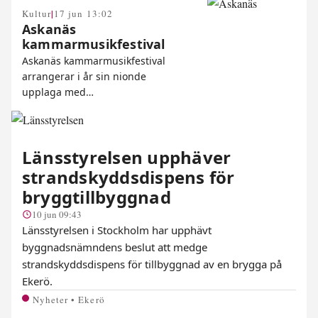
|
Kultur
17 jun 13:02
Askanäs
kammarmusikfestival
Askanäs kammarmusikfestival
arrangerar i år sin nionde
upplaga med…
Länsstyrelsen upphäver
strandskyddsdispens för
bryggtillbyggnad
10 jun 09:43
Länsstyrelsen i Stockholm har upphävt
byggnadsnämndens beslut att medge
strandskyddsdispens för tillbyggnad av en brygga på
Ekerö.
Nyheter • Ekerö