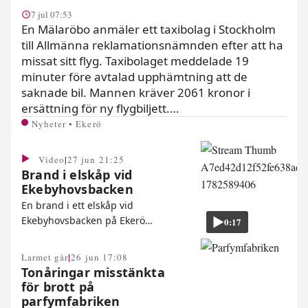
7 jul 07:53
En Mälaröbo anmäler ett taxibolag i Stockholm
till Allmänna reklamationsnämnden efter att ha
missat sitt flyg. Taxibolaget meddelade 19
minuter före avtalad upphämtning att de
saknade bil. Mannen kräver 2061 kronor i
ersättning för ny flygbiljett.…
Nyheter • Ekerö
|
Video
27 jun 21:25
Brand i elskåp vid
Ekebyhovsbacken
En brand i ett elskåp vid
Ekebyhovsbacken på Ekerö…
0:17
|
Larmet går
26 jun 17:08
Tonåringar misstänkta
för brott på
parfymfabriken