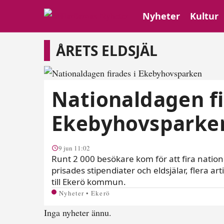
Nyheter
Kultur
Årets eldsjäl
ÅRETS ELDSJÄL
Nationaldagen fi
Ekebyhovsparke
9 jun 11:02
Runt 2 000 besökare kom för att fira nati
prisades stipendiater och eldsjälar, flera 
till Ekerö kommun.
Nyheter • Ekerö
Inga nyheter ännu.