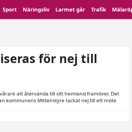
Sport
Näringsliv
Larmet går
Trafik
Mälarö
seras för nej till
rare att återvända till sitt hemland framöver. Det
 kommunens Mittenstyre tackat nej till ett möte