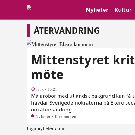
Nyheter
Kultur
Återvandring
ÅTERVANDRING
Mittenstyret kriti
möte
18 nov 15:21
Mälaröbor med utländsk bakgrund kan få svå
hävdar Sverigedemokraterna på Ekerö sedan
om återvandring.
Nyheter • Kommunen
Inga nyheter ännu.