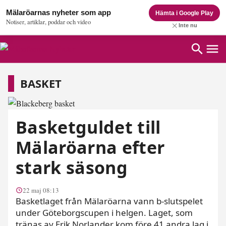
Mälaröarnas nyheter som app
Hämta i Google Play
Notiser, artiklar, poddar och video
Inte nu
Basket
BASKET
Basketguldet till
Mälaröarna efter
stark säsong
22 maj 08:13
Basketlaget från Mälaröarna vann b-slutspelet
under Göteborgscupen i helgen. Laget, som
tränas av Erik Norlander kom före 41 andra lag i