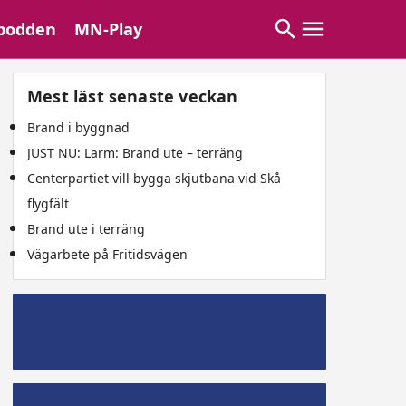
podden
MN-Play
Mest läst senaste veckan
Brand i byggnad
JUST NU: Larm: Brand ute – terräng
Centerpartiet vill bygga skjutbana vid Skå
flygfält
Brand ute i terräng
Vägarbete på Fritidsvägen
Mälaröpodd