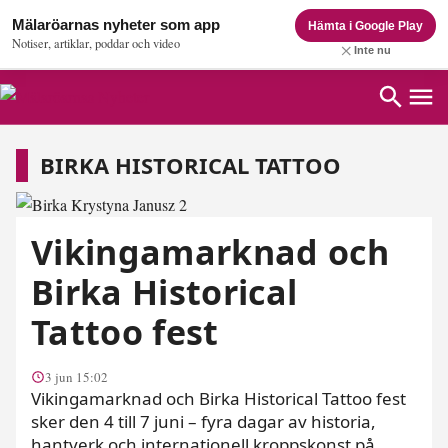
Mälaröarnas nyheter som app
Hämta i Google Play
Notiser, artiklar, poddar och video
Inte nu
Birka Historical Tattoo
BIRKA HISTORICAL TATTOO
Vikingamarknad och
Birka Historical
Tattoo fest
3 jun 15:02
Vikingamarknad och Birka Historical Tattoo fest
sker den 4 till 7 juni – fyra dagar av historia,
hantverk och internationell kroppskonst på