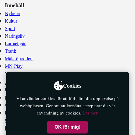
Innehåll
Nyheter
Kultur
Sport
Näringsliv
Larmet går
Trafik
Mälaröpodden
MN-Play
Tidningen
Annonsera
Cookies
Utgivningsplan
Kontakta oss
Vi använder cookies för att förbättra din upplevelse på
Om oss
webbplatsen. Genom att fortsätta accepterar du vår
E-tidningar
användning av cookies.
Läs mer
.
Socialt
OK för mig!