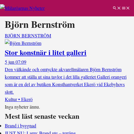
Björn Bernström
BJÖRN BERNSTRÖM
Stor konstnär i litet galleri
5 jun 07:09
Den välkände och omtyckte akvarellmålaren Björn Bernström
kommer att ställa ut sina tavlor i det lilla galleriet Galleri orangeri
som är en del av butiken Konsthantverket Ekerö vid Ekebyhovs
slott.
Kultur • Ekerö
Inga nyheter ännu.
Mest läst senaste veckan
Brand i byggnad
JUST NU: Larm: Brand ute – terräng