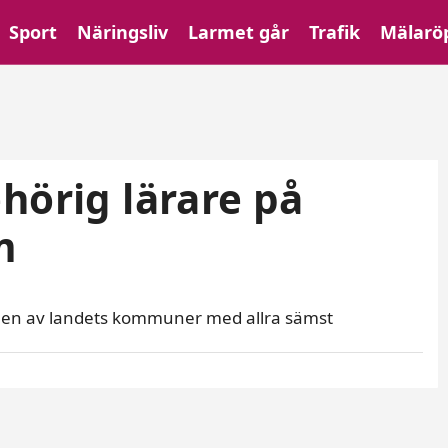
Sport
Näringsliv
Larmet går
Trafik
Mälarö
hörig lärare på
m
ö en av landets kommuner med allra sämst