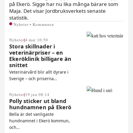
på Ekerö. Sigge har nu lika många bärare som
Maja. Det visar Jordbruksverkets senaste
statistik.
Nyheter • Kommunen
|
Nyheter
4 mar 10:50
Stora skillnader i
veterinärpriser – en
Ekeröklinik billigare än
snittet
Veterinärvård blir allt dyrare i
Sverige – och priserna…
|
Nyheter
19 jan 08:14
Polly sticker ut bland
hundnamnen på Ekerö
Bella är det vanligaste
hundnamnet i Ekerö kommun,
och…