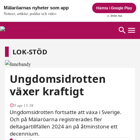
Mälaröarnas nyheter som app
Hämta i Google Play
Notiser, artiklar, poddar och video
Inte nu
Lok-stöd
LOK-STÖD
Ungdomsidrotten
växer kraftigt
5 apr 13:38
Ungdomsidrotten fortsatte att växa i Sverige.
Och på Mälaröarna registrerades fler
deltagartillfällen 2024 än på åtminstone ett
decennium.