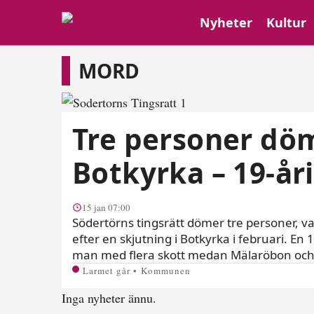
Nyheter
Kultur
Mord
MORD
Tre personer döm
Botkyrka – 19-åri
15 jan 07:00
Södertörns tingsrätt dömer tre personer, v
efter en skjutning i Botkyrka i februari. En 1
man med flera skott medan Mälaröbon oc
Larmet går • Kommunen
Inga nyheter ännu.