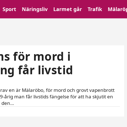
Sport
Näringsliv
Larmet går
Trafik
Mälarö
s för mord i
ng får livstid
arav en är Mälaröbo, för mord och grovt vapenbrott
9-årig man får livstids fängelse för att ha skjutit en
h den…