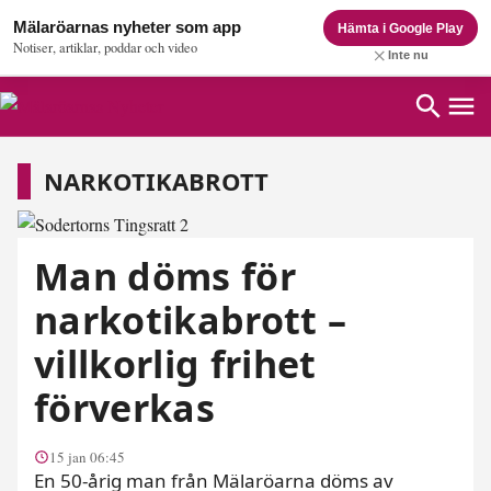
Mälaröarnas nyheter som app
Hämta i Google Play
Notiser, artiklar, poddar och video
Inte nu
Narkotikabrott
NARKOTIKABROTT
Man döms för
narkotikabrott –
villkorlig frihet
förverkas
15 jan 06:45
En 50-årig man från Mälaröarna döms av