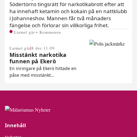
Södertörns tingsrätt för narkotikabrott efter att
ha innehaft ketamin och kokain på en nattklubb
i Johanneshov. Mannen får två månaders
fängelse och förlorar sin villkorliga frihet.
Larmet går • Kommunen
|
Larmet går
8 dec 11:09
Misstänkt narkotika
funnen på Ekerö
En inringare på Ekerö hittade en
påse med misstänkt…
Innehåll