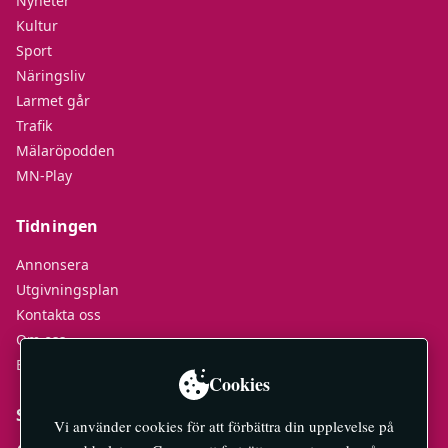
Nyheter
Kultur
Sport
Näringsliv
Larmet går
Trafik
Mälaröpodden
MN-Play
Tidningen
Annonsera
Utgivningsplan
Kontakta oss
Om oss
E-tidningar
Cookies
Socialt
Vi använder cookies för att förbättra din upplevelse på