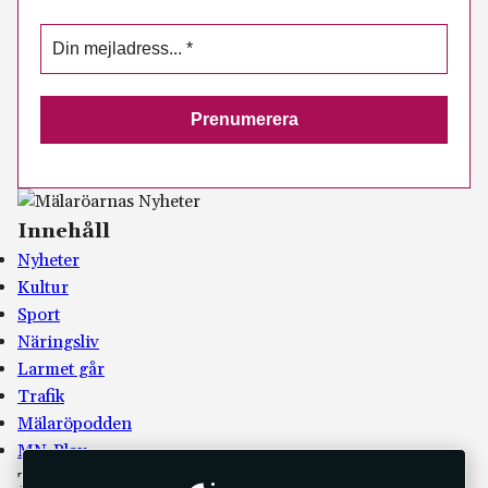
Innehåll
Nyheter
Kultur
Sport
Näringsliv
Larmet går
Trafik
Mälaröpodden
MN-Play
Tidningen