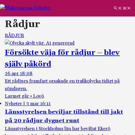
Rådjur
RÅDJUR
Försökte väja för rådjur – blev
själv påkörd
26 apr 18:08
Ett rådjurs framfart orsakade en trafikolycka tidigt på
söndagen.
Larmet går • Lovö
Nyheter
|
3 mar 16:11
Länsstyrelsen beviljar tillstånd till jakt
på 20 rådjur dygnet runt
Länsstyrelsen i Stockholms län har beviljat Ekerö