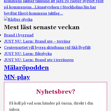
kommuns jaktlag tillstånd att jaga 20 rådjur dygnet runt
på kommunens…
Länsstyrelsen i Stockholms län har
beviljat Ekerö kommuns jaktlag…
Mest läst senaste veckan
Brand i byggnad
JUST NU: Larm: Brand ute – terräng
Centerpartiet vill bygga skjutbana vid Skå flygfält
JUST NU: Larm: Båtolycka
JUST NU: Larm: Brand ute i terrängen
Mälaröpodden
MN-play
Nyhetsbrev?
Få koll på vad som händer på öarna, direkt i din
inbox.