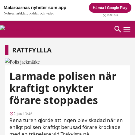
Mälaröarnas nyheter som app
Hämta i Google Play
Notiser, artiklar, poddar och video
Inte nu
Rattfyllla
RATTFYLLLA
Larmade polisen när
kraftigt onykter
förare stoppades
2 jun 13:46
Rena turen gjorde att ingen blev skadad när en
enligt polisen kraftigt berusad förare krockade
med en träpelare vid Träkvista på