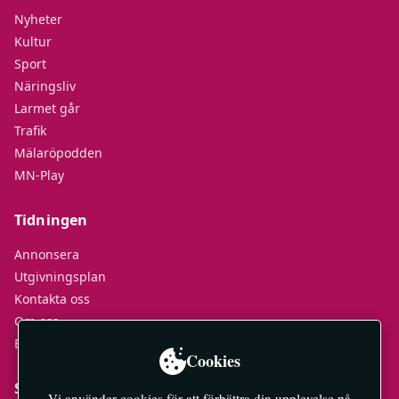
Nyheter
Kultur
Sport
Näringsliv
Larmet går
Trafik
Mälaröpodden
MN-Play
Tidningen
Annonsera
Utgivningsplan
Kontakta oss
Om oss
E-tidningar
Cookies
Socialt
Vi använder cookies för att förbättra din upplevelse på