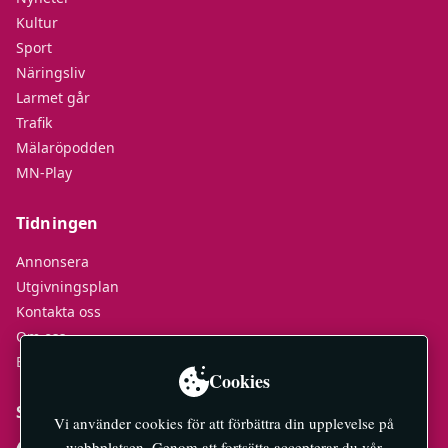
Kultur
Sport
Näringsliv
Larmet går
Trafik
Mälaröpodden
MN-Play
Tidningen
Annonsera
Utgivningsplan
Kontakta oss
Om oss
E-tidningar
Cookies
Socialt
Vi använder cookies för att förbättra din upplevelse på
webbplatsen. Genom att fortsätta accepterar du vår