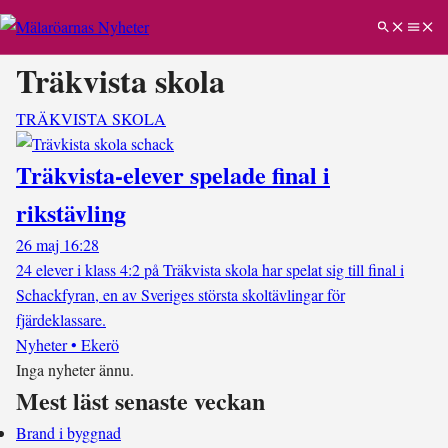
Träkvista skola
TRÄKVISTA SKOLA
Träkvista-elever spelade final i
rikstävling
26 maj 16:28
24 elever i klass 4:2 på Träkvista skola har spelat sig till final i
Schackfyran, en av Sveriges största skoltävlingar för
fjärdeklassare.
Nyheter • Ekerö
Inga nyheter ännu.
Mest läst senaste veckan
Brand i byggnad