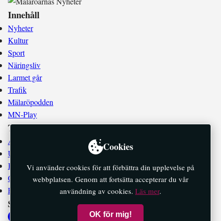
Innehåll
Nyheter
Kultur
Sport
Näringsliv
Larmet går
Trafik
Mälaröpodden
MN-Play
Tidningen
Annonsera
Cookies
Utgivningsplan
Kontakta oss
Vi använder cookies för att förbättra din upplevelse på
Om oss
webbplatsen. Genom att fortsätta accepterar du vår
E-tidningar
användning av cookies.
Läs mer
.
Socialt
OK för mig!