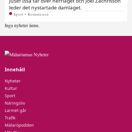
Jusef Issa tar över herrlaget och Joel Zachrisson
leder det nystartade damlaget.
Sport • Kommunen
Inga nyheter ännu.
Innehåll
Nyheter
Kultur
Sport
Näringsliv
Larmet går
Trafik
Mälaröpodden