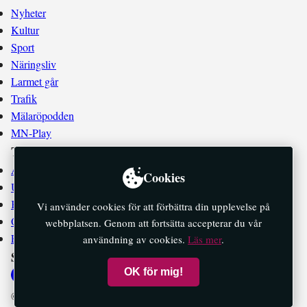
Nyheter
Kultur
Sport
Näringsliv
Larmet går
Trafik
Mälaröpodden
MN-Play
Tidningen
Annonsera
Cookies
Utgivningsplan
Kontakta oss
Vi använder cookies för att förbättra din upplevelse på
Om oss
webbplatsen. Genom att fortsätta accepterar du vår
E-tidningar
användning av cookies.
Läs mer
.
Socialt
OK för mig!
© 2026 Mälaröarnas Nyheter — All rights reserved.