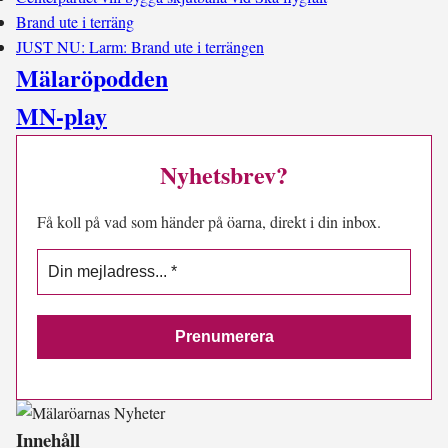
Brand ute i terräng
JUST NU: Larm: Brand ute i terrängen
Mälaröpodden
MN-play
Nyhetsbrev?
Få koll på vad som händer på öarna, direkt i din inbox.
Innehåll