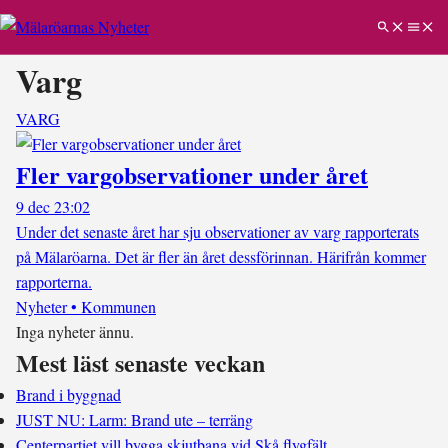
Varg
VARG
Fler vargobservationer under året
9 dec 23:02
Under det senaste året har sju observationer av varg rapporterats
på Mälaröarna. Det är fler än året dessförinnan. Härifrån kommer
rapporterna.
Nyheter • Kommunen
Inga nyheter ännu.
Mest läst senaste veckan
Brand i byggnad
JUST NU: Larm: Brand ute – terräng
Centerpartiet vill bygga skjutbana vid Skå flygfält