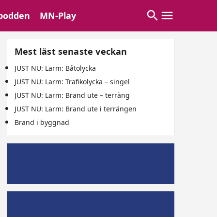
podden
MN-Play
Mest läst senaste veckan
JUST NU: Larm: Båtolycka
JUST NU: Larm: Trafikolycka – singel
JUST NU: Larm: Brand ute – terräng
JUST NU: Larm: Brand ute i terrängen
Brand i byggnad
Mälaröpodd