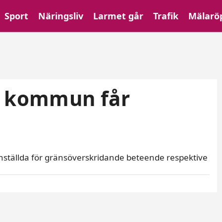
Sport
Näringsliv
Larmet går
Trafik
Mälarö
rö kommun får
anställda för gränsöverskridande beteende respektive