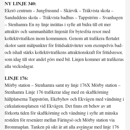
NY LINJE 340:
Ekerö centrum – Jungfrusund – Skärvik – Träkvista skola –
Sanduddens skola – Träkvista badhus – Tappström – Svanhagen
– Stenhamra En ny linje inrättas i syfte att bidra till ett mer
attraktiv och sammanhållet linjenät för bytesfria resor med
kollektivtrafiken inom kommunen. Genom att trafikera flertalet
skolor samt målpunkter för fritidsaktiviteter som exempelvis bad-
och ishall stärks kollektivtrafikens attraktionskraft för fritidsresor,
som idag till stor andel görs med bil. Linjen kommer att trafikeras
alla veckodagar.
LINJE 176:
Mörby station – Stenhamra samt ny linje 176X Mörby station –
Stenhamra Linje 176 trafikerar idag med en skaftkörning
hållplatserna Tappström, Ekebyhov och Ekvägen med vändning i
cirkulationsplatsen vid Ekvägen. Det finns ett behov av att
förkorta tiden för skaftkörning och vändning i syfte att minska
restiden för resenärer mellan Färingsö och Mörby station via
Brommaplan. Tanken på sikt är att alla avgångar med linje 176