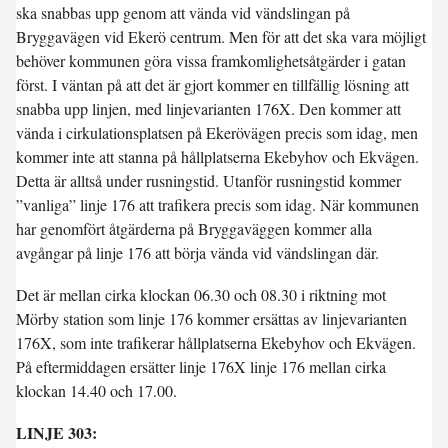
ska snabbas upp genom att vända vid vändslingan på
Bryggavägen vid Ekerö centrum. Men för att det ska vara möjligt
behöver kommunen göra vissa framkomlighetsåtgärder i gatan
först. I väntan på att det är gjort kommer en tillfällig lösning att
snabba upp linjen, med linjevarianten 176X. Den kommer att
vända i cirkulationsplatsen på Ekerövägen precis som idag, men
kommer inte att stanna på hållplatserna Ekebyhov och Ekvägen.
Detta är alltså under rusningstid. Utanför rusningstid kommer
”vanliga” linje 176 att trafikera precis som idag. När kommunen
har genomfört åtgärderna på Bryggaväggen kommer alla
avgångar på linje 176 att börja vända vid vändslingan där.
Det är mellan cirka klockan 06.30 och 08.30 i riktning mot
Mörby station som linje 176 kommer ersättas av linjevarianten
176X, som inte trafikerar hållplatserna Ekebyhov och Ekvägen.
På eftermiddagen ersätter linje 176X linje 176 mellan cirka
klockan 14.40 och 17.00.
LINJE 303: