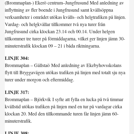
(Brommaplan-) Ekerö centrum–Jungfrusund Med anledning av
inflyttning av fler boende i Jungfrusund samt kvällsöppna
verksamheter i området utökas kvälls- och helgtrafiken på linjen.
Vardag- och helgkvällar tillkommer två nya turer från
Jungfrusund cirka klockan 23.14 och 00.14. Under helgen
tillkommer tre turer på förmiddagarna, vilket ger linjen jämn 30-
minuterstrafik klockan 09 – 21 i båda riktningarna.
LINJE 304:
Brommaplan – Gällstaö Med anledning av Ekebyhovsskolans
flytt till Bryggavägen utökas trafiken på linjen med totalt sju nya
turer under morgon och eftermiddag.
LINJE 317:
Brommaplan – Björkvik I syfte att fylla en lucka på två timmar
kvällstid utökas trafiken på linjen med en tur på vardagar cirka
klockan 20. Med den tillkommande turen får linjen jämn 60-
minuterstrafik.
LINJE 308: