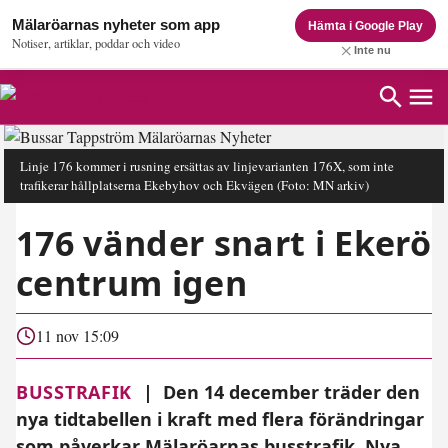
Mälaröarnas nyheter som app
Hämta i Google Play
Notiser, artiklar, poddar och video
Inte nu
Linje 176 kommer i rusning ersättas av linjevarianten 176X, som inte
trafikerar hållplatserna Ekebyhov och Ekvägen
(Foto: MN arkiv)
176 vänder snart i Ekerö
centrum igen
11 nov 15:09
BUSSTRAFIK
|
Den 14 december träder den
nya tidtabellen i kraft med flera förändringar
som påverkar Mälaröarnas busstrafik. Nya