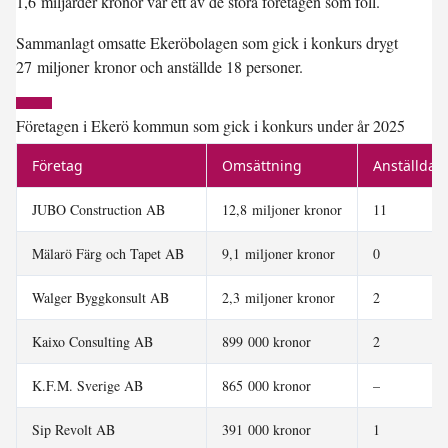
1,6 miljarder kronor var ett av de stora företagen som föll.
Sammanlagt omsatte Ekeröbolagen som gick i konkurs drygt
27 miljoner kronor och anställde 18 personer.
Företagen i Ekerö kommun som gick i konkurs under år 2025
Företag
Omsättning
Anställda
JUBO Construction AB
12,8 miljoner kronor
11
Mälarö Färg och Tapet AB
9,1 miljoner kronor
0
Walger Byggkonsult AB
2,3 miljoner kronor
2
Kaixo Consulting AB
899 000 kronor
2
K.F.M. Sverige AB
865 000 kronor
–
Sip Revolt AB
391 000 kronor
1