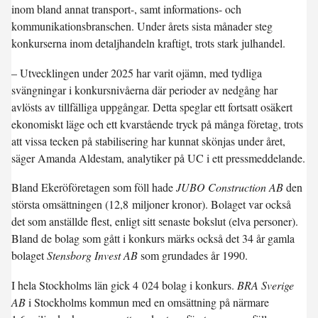
inom bland annat transport-, samt informations- och
kommunikationsbranschen. Under årets sista månader steg
konkurserna inom detaljhandeln kraftigt, trots stark julhandel.
– Utvecklingen under 2025 har varit ojämn, med tydliga
svängningar i konkursnivåerna där perioder av nedgång har
avlösts av tillfälliga uppgångar. Detta speglar ett fortsatt osäkert
ekonomiskt läge och ett kvarstående tryck på många företag, trots
att vissa tecken på stabilisering har kunnat skönjas under året,
säger Amanda Aldestam, analytiker på UC i ett pressmeddelande.
Bland Ekeröföretagen som föll hade
JUBO Construction AB
den
största omsättningen (12,8 miljoner kronor). Bolaget var också
det som anställde flest, enligt sitt senaste bokslut (elva personer).
Bland de bolag som gått i konkurs märks också det 34 år gamla
bolaget
Stensborg Invest AB
som grundades år 1990.
I hela Stockholms län gick 4 024 bolag i konkurs.
BRA Sverige
AB
i Stockholms kommun med en omsättning på närmare