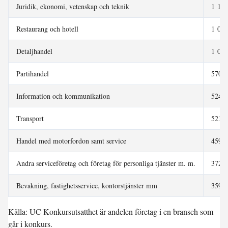
Juridik, ekonomi, vetenskap och teknik
1 183
Restaurang och hotell
1 035
Detaljhandel
1 021
Partihandel
570
Information och kommunikation
524
Transport
521
Handel med motorfordon samt service
459
Andra serviceföretag och företag för personliga tjänster m. m.
372
Bevakning, fastighetsservice, kontorstjänster mm
359
Källa: UC Konkursutsatthet är andelen företag i en bransch som
går i konkurs.