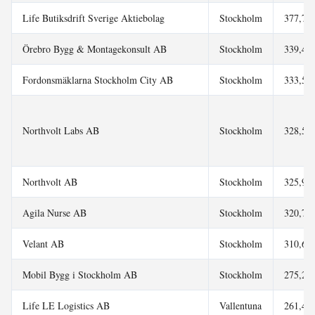
Life Butiksdrift Sverige Aktiebolag
Stockholm
377,7 m
Örebro Bygg & Montagekonsult AB
Stockholm
339,4 m
Fordonsmäklarna Stockholm City AB
Stockholm
333,5 m
Northvolt Labs AB
Stockholm
328,5 m
Northvolt AB
Stockholm
325,9 m
Agila Nurse AB
Stockholm
320,7 m
Velant AB
Stockholm
310,6 m
Mobil Bygg i Stockholm AB
Stockholm
275,2 m
Life LE Logistics AB
Vallentuna
261,4 m