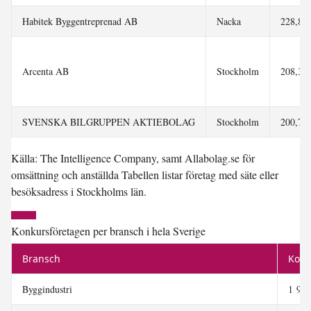
Habitek Byggentreprenad AB
Nacka
228,8 m
Arcenta AB
Stockholm
208,3 m
SVENSKA BILGRUPPEN AKTIEBOLAG
Stockholm
200,7 m
Källa: The Intelligence Company, samt Allabolag.se för
omsättning och anställda Tabellen listar företag med säte eller
besöksadress i Stockholms län.
Konkursföretagen per bransch i hela Sverige
Bransch
Konk
Byggindustri
1 946