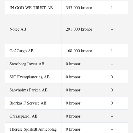
IN GOD WE TRUST AB
353 000 kronor
1
Nolec AB
291 000 kronor
–
Go2Cargo AB
168 000 kronor
1
Stensborg Invest AB
0 kronor
–
SJC Eventplanering AB
0 kronor
0
Säbyholms Parken AB
0 kronor
0
Björkas F Service AB
0 kronor
0
Greasepatrol AB
0 kronor
–
Therese Sjöstedt Aktiebolag
0 kronor
–