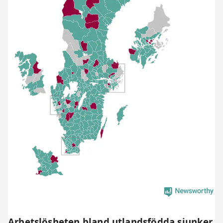
Arbetslösheten bland utlandsfödda sjunker