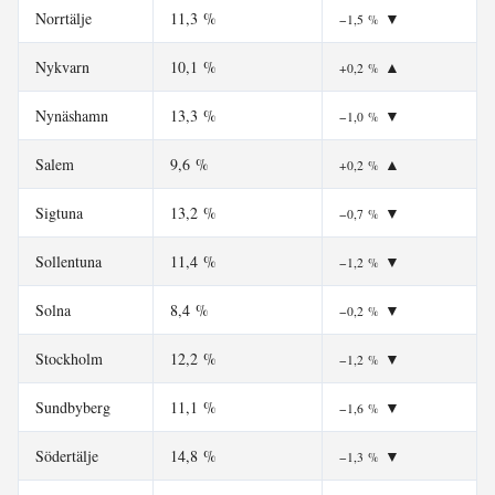
Norrtälje
11,3 %
▼
−1,5 %
Nykvarn
10,1 %
▲
+0,2 %
Nynäshamn
13,3 %
▼
−1,0 %
Salem
9,6 %
▲
+0,2 %
Sigtuna
13,2 %
▼
−0,7 %
Sollentuna
11,4 %
▼
−1,2 %
Solna
8,4 %
▼
−0,2 %
Stockholm
12,2 %
▼
−1,2 %
Sundbyberg
11,1 %
▼
−1,6 %
Södertälje
14,8 %
▼
−1,3 %