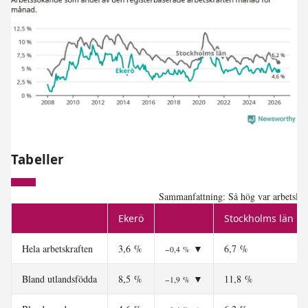
Tabeller
Sammanfattning: Så hög var arbetslös
Ekerö
Stockholms län
Hela arbetskraften
3,6 %
▼
6,7 %
−0,4 %
Bland utlandsfödda
8,5 %
▼
11,8 %
−1,9 %