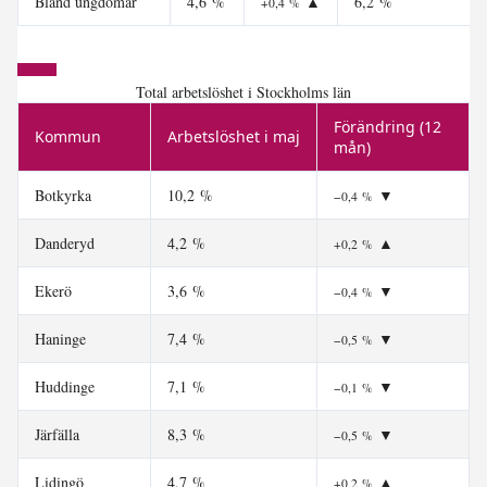
Bland ungdomar
4,6 %
▲
6,2 %
+0,4 %
Total arbetslöshet i Stockholms län
Förändring (12
Kommun
Arbetslöshet i maj
mån)
Botkyrka
10,2 %
▼
−0,4 %
Danderyd
4,2 %
▲
+0,2 %
Ekerö
3,6 %
▼
−0,4 %
Haninge
7,4 %
▼
−0,5 %
Huddinge
7,1 %
▼
−0,1 %
Järfälla
8,3 %
▼
−0,5 %
Lidingö
4,7 %
▲
+0,2 %