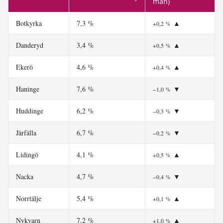
mån)
Botkyrka
7,3 %
▲
+0,2 %
Danderyd
3,4 %
▲
+0,5 %
Ekerö
4,6 %
▲
+0,4 %
Haninge
7,6 %
▼
−1,0 %
Huddinge
6,2 %
▼
−0,3 %
Järfälla
6,7 %
▼
−0,2 %
Lidingö
4,1 %
▲
+0,5 %
Nacka
4,7 %
▼
−0,4 %
Norrtälje
5,4 %
▲
+0,1 %
Nykvarn
7,2 %
▲
+1,0 %