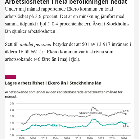
Arbetslösheten i hela befolkningen nedåt
Under maj månad rapporterade Ekerö kommun en total
arbetslöshet på
3,6 procent
. Det är en minskning jämfört med
samma tidpunkt i fjol (
−0,4 procentenheter
). Även i Stockholms
län sjunker arbetslösheten .
Sett till
antalet personer
betyder det att 501 av 13 917 invånare i
åldern 16 till 661 år i Ekerö kommun var inskrivna som
arbetssökande (46 färre än i maj i fjol).