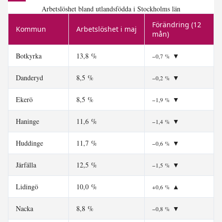
Arbetslöshet bland utlandsfödda i Stockholms län
Förändring (12
Kommun
Arbetslöshet i maj
mån)
Botkyrka
13,8 %
▼
−0,7 %
Danderyd
8,5 %
▼
−0,2 %
Ekerö
8,5 %
▼
−1,9 %
Haninge
11,6 %
▼
−1,4 %
Huddinge
11,7 %
▼
−0,6 %
Järfälla
12,5 %
▼
−1,5 %
Lidingö
10,0 %
▲
+0,6 %
Nacka
8,8 %
▼
−0,8 %