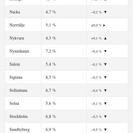
Nacka
4,7 %
▼
−0,2 %
Norrtälje
5,1 %
▸
±0,0 %
Nykvarn
4,3 %
▲
+0,1 %
Nynäshamn
7,2 %
▼
−0,4 %
Salem
5,4 %
▼
−0,1 %
Sigtuna
8,5 %
▼
−0,3 %
Sollentuna
6,7 %
▼
−0,4 %
Solna
5,6 %
▼
−0,1 %
Stockholm
6,8 %
▼
−0,3 %
Sundbyberg
6,9 %
▼
−0,5 %