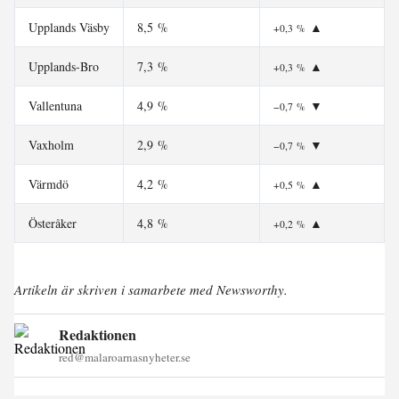
Upplands Väsby
8,5 %
▲
+0,3 %
Upplands-Bro
7,3 %
▲
+0,3 %
Vallentuna
4,9 %
▼
−0,7 %
Vaxholm
2,9 %
▼
−0,7 %
Värmdö
4,2 %
▲
+0,5 %
Österåker
4,8 %
▲
+0,2 %
Artikeln är skriven i samarbete med Newsworthy.
Redaktionen
red@malaroarnasnyheter.se