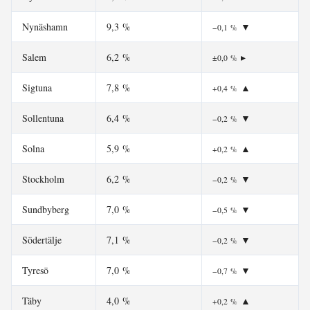
Nynäshamn
9,3 %
▼
−0,1 %
Salem
6,2 %
▸
±0,0 %
Sigtuna
7,8 %
▲
+0,4 %
Sollentuna
6,4 %
▼
−0,2 %
Solna
5,9 %
▲
+0,2 %
Stockholm
6,2 %
▼
−0,2 %
Sundbyberg
7,0 %
▼
−0,5 %
Södertälje
7,1 %
▼
−0,2 %
Tyresö
7,0 %
▼
−0,7 %
Täby
4,0 %
▲
+0,2 %