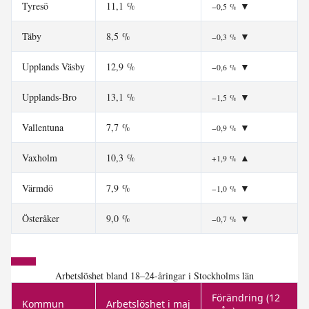
Tyresö
11,1 %
▼
−0,5 %
Täby
8,5 %
▼
−0,3 %
Upplands Väsby
12,9 %
▼
−0,6 %
Upplands-Bro
13,1 %
▼
−1,5 %
Vallentuna
7,7 %
▼
−0,9 %
Vaxholm
10,3 %
▲
+1,9 %
Värmdö
7,9 %
▼
−1,0 %
Österåker
9,0 %
▼
−0,7 %
Arbetslöshet bland 18–24-åringar i Stockholms län
Förändring (12
Kommun
Arbetslöshet i maj