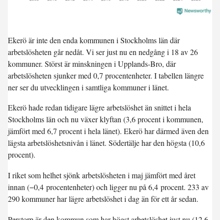
Ekerö är inte den enda kommunen i Stockholms län där
arbetslösheten går nedåt. Vi ser just nu en
nedgång i 18 av 26
kommuner
. Störst är minskningen i Upplands-Bro, där
arbetslösheten sjunker med 0,7 procentenheter. I tabellen längre
ner ser du utvecklingen i samtliga kommuner i länet.
Ekerö hade redan tidigare lägre arbetslöshet än snittet i hela
Stockholms län och nu växer klyftan (3,6 procent i kommunen,
jämfört med 6,7 procent i hela länet). Ekerö har därmed även den
lägsta arbetslöshetsnivån i länet. Södertälje har den högsta (10,6
procent).
I riket som helhet sjönk arbetslösheten i maj jämfört med året
innan (
−0,4 procentenheter
) och ligger nu på
6,4 procent
. 233 av
290 kommuner har lägre arbetslöshet i dag än för ett år sedan.
Perstorp är den kommun som har högst arbetslöshet just nu (12,6