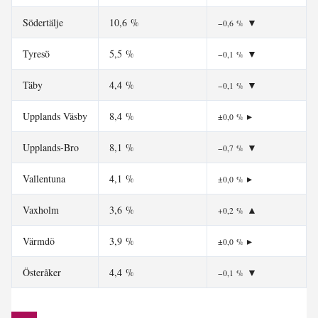
Södertälje
10,6 %
▼
−0,6 %
Tyresö
5,5 %
▼
−0,1 %
Täby
4,4 %
▼
−0,1 %
Upplands Väsby
8,4 %
▸
±0,0 %
Upplands-Bro
8,1 %
▼
−0,7 %
Vallentuna
4,1 %
▸
±0,0 %
Vaxholm
3,6 %
▲
+0,2 %
Värmdö
3,9 %
▸
±0,0 %
Österåker
4,4 %
▼
−0,1 %