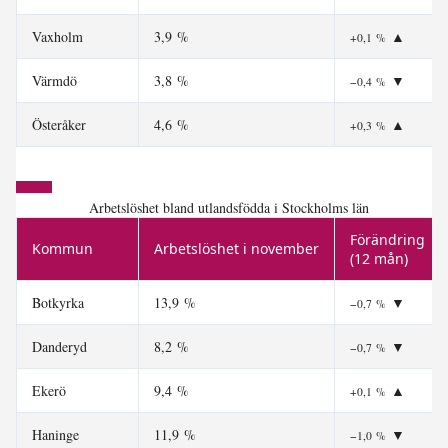
Vaxholm
3,9 %
▲
+0,1 %
Värmdö
3,8 %
▼
−0,4 %
Österåker
4,6 %
▲
+0,3 %
Arbetslöshet bland utlandsfödda i Stockholms län
Förändring
Kommun
Arbetslöshet i november
(12 mån)
Botkyrka
13,9 %
▼
−0,7 %
Danderyd
8,2 %
▼
−0,7 %
Ekerö
9,4 %
▲
+0,1 %
Haninge
11,9 %
▼
−1,0 %