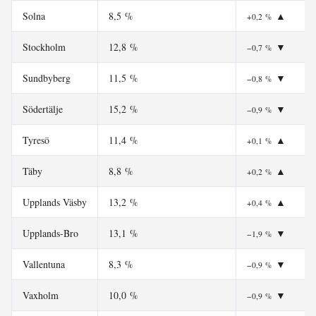
Solna
8,5 %
▲
+0,2 %
Stockholm
12,8 %
▼
−0,7 %
Sundbyberg
11,5 %
▼
−0,8 %
Södertälje
15,2 %
▼
−0,9 %
Tyresö
11,4 %
▲
+0,1 %
Täby
8,8 %
▲
+0,2 %
Upplands Väsby
13,2 %
▲
+0,4 %
Upplands-Bro
13,1 %
▼
−1,9 %
Vallentuna
8,3 %
▼
−0,9 %
Vaxholm
10,0 %
▼
−0,9 %