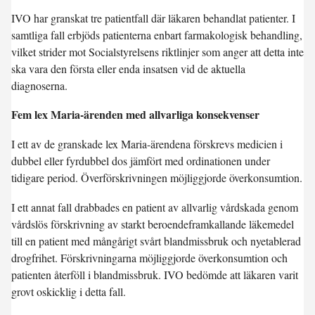
IVO har granskat tre patientfall där läkaren behandlat patienter. I
samtliga fall erbjöds patienterna enbart farmakologisk behandling,
vilket strider mot Socialstyrelsens riktlinjer som anger att detta inte
ska vara den första eller enda insatsen vid de aktuella
diagnoserna.
Fem lex Maria-ärenden med allvarliga konsekvenser
I ett av de granskade lex Maria-ärendena förskrevs medicien i
dubbel eller fyrdubbel dos jämfört med ordinationen under
tidigare period. Överförskrivningen möjliggjorde överkonsumtion.
I ett annat fall drabbades en patient av allvarlig vårdskada genom
vårdslös förskrivning av starkt beroendeframkallande läkemedel
till en patient med mångårigt svårt blandmissbruk och nyetablerad
drogfrihet. Förskrivningarna möjliggjorde överkonsumtion och
patienten återföll i blandmissbruk. IVO bedömde att läkaren varit
grovt oskicklig i detta fall.