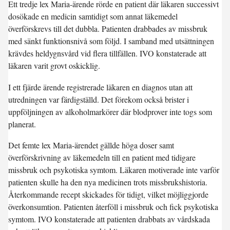
Ett tredje lex Maria-ärende rörde en patient där läkaren successivt
dosökade en medicin samtidigt som annat läkemedel
överförskrevs till det dubbla. Patienten drabbades av missbruk
med sänkt funktionsnivå som följd. I samband med utsättningen
krävdes heldygnsvård vid flera tillfällen. IVO konstaterade att
läkaren varit grovt oskicklig.
I ett fjärde ärende registrerade läkaren en diagnos utan att
utredningen var färdigställd. Det förekom också brister i
uppföljningen av alkoholmarkörer där blodprover inte togs som
planerat.
Det femte lex Maria-ärendet gällde höga doser samt
överförskrivning av läkemedeln till en patient med tidigare
missbruk och psykotiska symtom. Läkaren motiverade inte varför
patienten skulle ha den nya medicinen trots missbrukshistoria.
Återkommande recept skickades för tidigt, vilket möjliggjorde
överkonsumtion. Patienten återföll i missbruk och fick psykotiska
symtom. IVO konstaterade att patienten drabbats av vårdskada