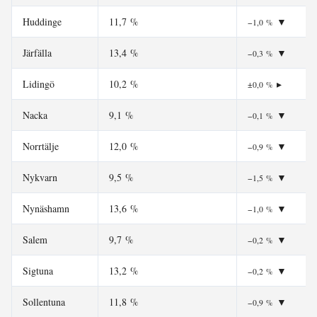
Huddinge
11,7 %
▼
−1,0 %
Järfälla
13,4 %
▼
−0,3 %
Lidingö
10,2 %
▸
±0,0 %
Nacka
9,1 %
▼
−0,1 %
Norrtälje
12,0 %
▼
−0,9 %
Nykvarn
9,5 %
▼
−1,5 %
Nynäshamn
13,6 %
▼
−1,0 %
Salem
9,7 %
▼
−0,2 %
Sigtuna
13,2 %
▼
−0,2 %
Sollentuna
11,8 %
▼
−0,9 %