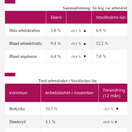
Sammanfattning: Så hög var arbetslöshet
Ekerö
Stockholms län
Hela arbetskraften
3,8 %
▲
6,9 %
+0,2 %
Bland utlandsfödda
9,4 %
▲
12,2 %
+0,1 %
Bland ungdomar
4,4 %
▼
7,0 %
−0,4 %
Total arbetslöshet i Stockholms län
Förändring
Kommun
Arbetslöshet i november
(12 mån)
Botkyrka
10,3 %
▼
−0,3 %
Danderyd
4,1 %
▸
±0,0 %