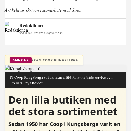
Artikeln är skriven i samarbete med Siren.
Redaktionen
red@malaroarnasnyheter.se
FRÅN COOP KUNGSBERGA
ANNONS
På Coop Kungsberga strävar man alltid för att ta både service och
utbud till nya höjder.
Den lilla butiken med
det stora sortimentet
Sedan 1950 har Coop i Kungsberga varit en