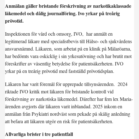
Anmälan gäller bristande förskrivning av narkotikaklassade
läkemedel och dålig journalföring. Ivo yrkar på treårig
prövotid.
Inspektionen för vård och omsorg, IVO, har anmält en
legitimerad läkare med specialistbevis till Hälso- och sjukvårdens
ansvarsnämnd. Läkaren, som arbetat på en klinik på Mälaröarna,
har bedömts vara oskicklig i sin yrkesutövning och har brutit mot
föreskrifter av väsentlig betydelse för patientsäkerheten. IVO
yrkar på en treårig prövotid med fastställd prövotidsplan.
Läkaren har varit föremål för upprepade tillsynsärenden. 2024
riktade IVO kritik mot läkaren för bristande kontroll vid
förskrivning av narkotiska läkemedel. Därefter har fem lex Maria-
ärenden avgjorts där läkaren varit inblandad. 2025 inkom en
anmälan från Psykiatri nordväst som pekade på skälig anledning
att befara att läkaren utgör en risk för patientsäkerheten.
Allvarliga brister i tre patientfall