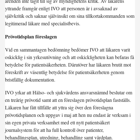
ärenden inte tagit till sig av myndighetens kritik. Av läkarens
yttrande framgår enligt IVO att personen är i avsaknad av
självkritik och saknar självinsikt om sina tillkortakommanden som
legitimerad läkare med specialistbevis.
Prövotidsplan föreslagen
Vid en sammantagen bedömning bedömer IVO att läkaren varit
oskicklig i sin yrkesutövning och att oskickligheten kan befaras få
betydelse för patientsäkerheten. Därutöver har läkaren brutit mot
föreskrift av väsentlig betydelse för patientsäkerheten genom
bristfällig dokumentation.
IVO yrkar att Hälso- och sjukvårdens ansvarsnämnd beslutar om
en treårig prövotid samt att en föreslagen prövotidsplan fastställs.
Läkaren har fått tillfälle att yttra sig över den föreslagna
prövotidsplanen och uppgav i maj att hen nu endast är verksam i
sin egen privata verksamhet med ett nytt patientsäkert
journalsystem för att ha full kontroll över patienter,
behandlingsplan, utredning, behandling samt vårdplan.