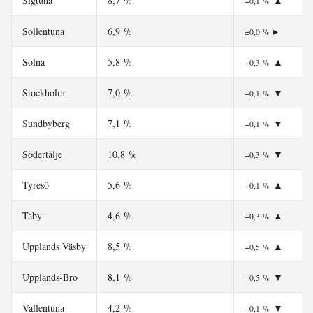
Sigtuna
8,7 %
▲
+0,1 %
Sollentuna
6,9 %
▸
±0,0 %
Solna
5,8 %
▲
+0,3 %
Stockholm
7,0 %
▼
−0,1 %
Sundbyberg
7,1 %
▼
−0,1 %
Södertälje
10,8 %
▼
−0,3 %
Tyresö
5,6 %
▲
+0,1 %
Täby
4,6 %
▲
+0,3 %
Upplands Väsby
8,5 %
▲
+0,5 %
Upplands-Bro
8,1 %
▼
−0,5 %
Vallentuna
4,2 %
▼
−0,1 %