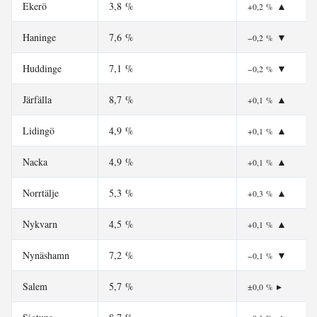
Ekerö
3,8 %
▲
+0,2 %
Haninge
7,6 %
▼
−0,2 %
Huddinge
7,1 %
▼
−0,2 %
Järfälla
8,7 %
▲
+0,1 %
Lidingö
4,9 %
▲
+0,1 %
Nacka
4,9 %
▲
+0,1 %
Norrtälje
5,3 %
▲
+0,3 %
Nykvarn
4,5 %
▲
+0,1 %
Nynäshamn
7,2 %
▼
−0,1 %
Salem
5,7 %
▸
±0,0 %