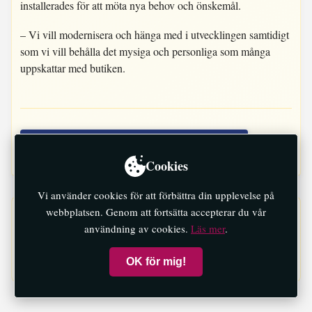
installerades för att möta nya behov och önskemål.
– Vi vill modernisera och hänga med i utvecklingen samtidigt
som vi vill behålla det mysiga och personliga som många
uppskattar med butiken.
Läs mer hos Coop Kungsberga
Cookies
Vi använder cookies för att förbättra din upplevelse på
webbplatsen. Genom att fortsätta accepterar du vår
Detta är sponsrat innehåll från
Coop Kungsberga
. Innehållet
användning av cookies.
Läs mer
.
är producerat i samarbete med annonsören och följer god
publicistisk sed.
OK för mig!