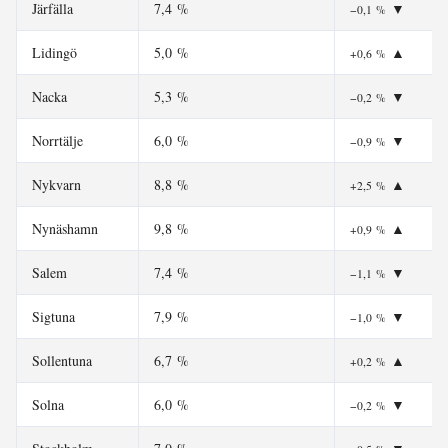
Järfälla
7,4 %
▼
−0,1 %
Lidingö
5,0 %
▲
+0,6 %
Nacka
5,3 %
▼
−0,2 %
Norrtälje
6,0 %
▼
−0,9 %
Nykvarn
8,8 %
▲
+2,5 %
Nynäshamn
9,8 %
▲
+0,9 %
Salem
7,4 %
▼
−1,1 %
Sigtuna
7,9 %
▼
−1,0 %
Sollentuna
6,7 %
▲
+0,2 %
Solna
6,0 %
▼
−0,2 %