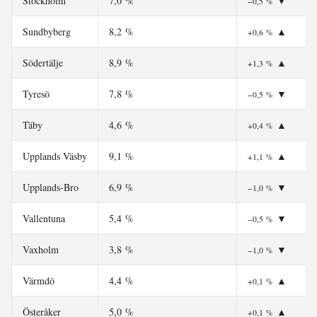
Stockholm
7,0 %
▼
−0,5 %
Sundbyberg
8,2 %
▲
+0,6 %
Södertälje
8,9 %
▲
+1,3 %
Tyresö
7,8 %
▼
−0,5 %
Täby
4,6 %
▲
+0,4 %
Upplands Väsby
9,1 %
▲
+1,1 %
Upplands-Bro
6,9 %
▼
−1,0 %
Vallentuna
5,4 %
▼
−0,5 %
Vaxholm
3,8 %
▼
−1,0 %
Värmdö
4,4 %
▲
+0,1 %
Österåker
5,0 %
▲
+0,1 %