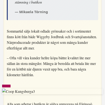
stämning i butiken
Mikaela Törning
Sommartid säljs lokalt odlade grönsaker och i sortimentet
finns kött från både Wiggeby Jordbruk och Svartsjöanstalten.
Närproducerade produkter är något som många kunder
efterfrågar allt mer.
– Ofta vill våra kunder hellre köpa bättre kvalitet lite mer
sällan än stora mängder. Många är beredda att betala lite mer
för en köttbit när djuren vuxit upp bra, och bara några
kilometer härifrån.
Alla som arbetar i butiken är själva uppvuxna på Färingsö