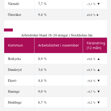
Värmdö
7,7 %
▼
−2,1 %
Österåker
9,4 %
▸
±0,0 %
Arbetslöshet bland 18–24-åringar i Stockholms län
Förändring
Kommun
Arbetslöshet i november
(12 mån)
Botkyrka
8,9 %
▲
+0,6 %
Danderyd
3,6 %
▲
+0,3 %
Ekerö
4,4 %
▼
−0,4 %
Haninge
9,0 %
▼
−0,7 %
Huddinge
6,7 %
▼
−0,2 %