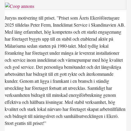
Juryns motivering till priset. ”Priset som Årets Ekeröföretagare
2025 tilldelas Peter Ferm, Inneklimat Service i Skandinavien AB.
Med lång erfarenhet, hög kompetens och ett starkt engagemang
har företaget byggts upp till en stabil och etablerad aktör på
Mälaröarna sedan starten på 1980-talet. Med tydlig lokal
förankring har företaget under många år levererat installationer
och service inom inneklimat och värmepumpar med hög kvalitet
och god service. Det personliga bemötandet och det långsiktiga
arbetssättet har bidragit till ett gott rykte och återkommande
kunder. Genom att ligga i framkant i en bransch i ständig
utveckling har företaget fortsatt att utvecklas. Samtidigt har
verksamheten bidragit till minskad energiförbrukning genom
effektiva och hållbara lösningar. Med stabil verksamhet, hög
kvalitet och stark lokal närvaro har företaget skapat arbetstillfällen
och bidragit till näringslivet och samhällsutvecklingen i Ekerö.
Stort grattis till priset!”