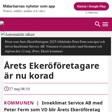
Mälaröarnas nyheter som app
Hämta i Google Play
Notiser, artiklar, poddar och video
Inte nu
Priset som Årets Ekeröföretagare 2025 tilldelades Peter Ferm som äger och
driver Inneklimat Service AB. Vinnaren överraskades med blommor och
diplom den 12 maj.
(Foto: Ekerö kommun)
Årets Ekeröföretagare
är nu korad
27 maj 08:10
KOMMUNEN
|
Inneklimat Service AB med
Peter Ferm som VD blir Årets Ekeröföretag