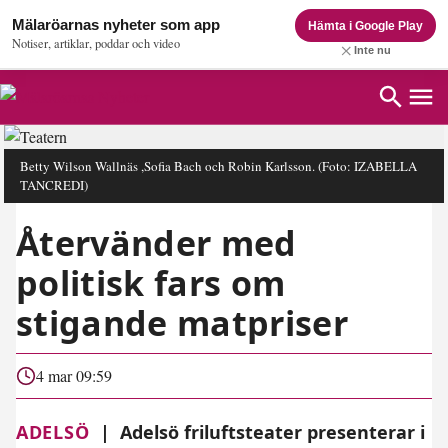
Mälaröarnas nyheter som app
Hämta i Google Play
Notiser, artiklar, poddar och video
Inte nu
Betty Wilson Wallnäs ,Sofia Bach och Robin Karlsson.
(Foto: IZABELLA
TANCREDI)
Återvänder med
politisk fars om
stigande matpriser
4 mar 09:59
ADELSÖ
|
Adelsö friluftsteater presenterar i