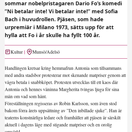
sommar nobelpristagaren Dario Fo’s komedi
”Ni betalar inte! Vi betalar inte!” med Sofia
Bach i huvudrollen. Pjäsen, som hade
urpremiär i Milano 1973, sätts upp för att
hylla att Fo i år skulle ha fyllt 100 år.
Kultur
Munsö/Adelsö
Handlingen kretsar kring hemmafrun Antonia som tillsammans
med andra stadsbor protesterar mot skenande matpriser genom att
vägra betala i snabbköpet. Protesten utvecklas till ett kaos där
Antonia och hennes väninna Margherita tvingas ljuga för sina
män om vad som hänt.
Föreställningen regisseras av Robin Karlsson, som även stod
bakom förra årets uppsättning av ”Den inbillade sjuke”. Han är
teaterns konstnärliga ledare och framhåller att pjäsen är särskilt
aktuell i dagens läge med stigande matpriser och en orolig
omvärld.