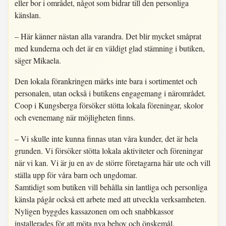
eller bor i området, något som bidrar till den personliga
känslan.
– Här känner nästan alla varandra. Det blir mycket småprat
med kunderna och det är en väldigt glad stämning i butiken,
säger Mikaela.
Den lokala förankringen märks inte bara i sortimentet och
personalen, utan också i butikens engagemang i närområdet.
Coop i Kungsberga försöker stötta lokala föreningar, skolor
och evenemang när möjligheten finns.
– Vi skulle inte kunna finnas utan våra kunder, det är hela
grunden. Vi försöker stötta lokala aktiviteter och föreningar
när vi kan. Vi är ju en av de större företagarna här ute och vill
ställa upp för våra barn och ungdomar.
Samtidigt som butiken vill behålla sin lantliga och personliga
känsla pågår också ett arbete med att utveckla verksamheten.
Nyligen byggdes kassazonen om och snabbkassor
installerades för att möta nya behov och önskemål.