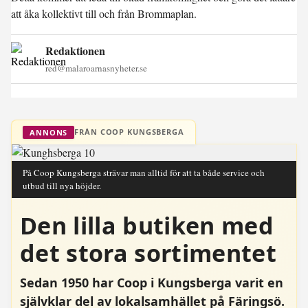
att åka kollektivt till och från Brommaplan.
Redaktionen
red@malaroarnasnyheter.se
FRÅN COOP KUNGSBERGA
ANNONS
På Coop Kungsberga strävar man alltid för att ta både service och
utbud till nya höjder.
Den lilla butiken med
det stora sortimentet
Sedan 1950 har Coop i Kungsberga varit en
självklar del av lokalsamhället på Färingsö.