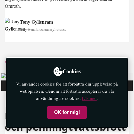
Örnroth.
Tony Gyllenram
tony@malaroarnasnyheter.se
Andra läser också ↓
Cookies
Vi använder cookies för att förbättra din upplevelse på
(Foto: Carl Johan Erikson)
webbplatsen. Genom att fortsätta accepterar du vår
användning av cookies.
Läs mer
.
Mälaröbor åtalade för
misshandel, olaga hot
OK för mig!
och penningtvättsbrott