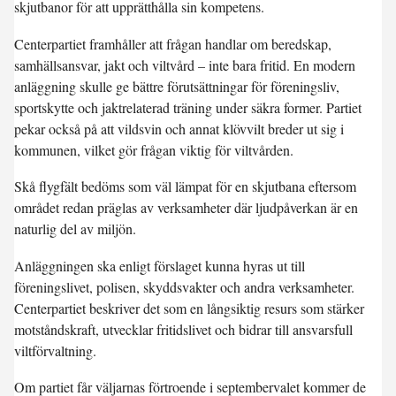
skjutbanor för att upprätthålla sin kompetens.
Centerpartiet framhåller att frågan handlar om beredskap,
samhällsansvar, jakt och viltvård – inte bara fritid. En modern
anläggning skulle ge bättre förutsättningar för föreningsliv,
sportskytte och jaktrelaterad träning under säkra former. Partiet
pekar också på att vildsvin och annat klövvilt breder ut sig i
kommunen, vilket gör frågan viktig för viltvården.
Skå flygfält bedöms som väl lämpat för en skjutbana eftersom
området redan präglas av verksamheter där ljudpåverkan är en
naturlig del av miljön.
Anläggningen ska enligt förslaget kunna hyras ut till
föreningslivet, polisen, skyddsvakter och andra verksamheter.
Centerpartiet beskriver det som en långsiktig resurs som stärker
motståndskraft, utvecklar fritidslivet och bidrar till ansvarsfull
viltförvaltning.
Om partiet får väljarnas förtroende i septembervalet kommer de