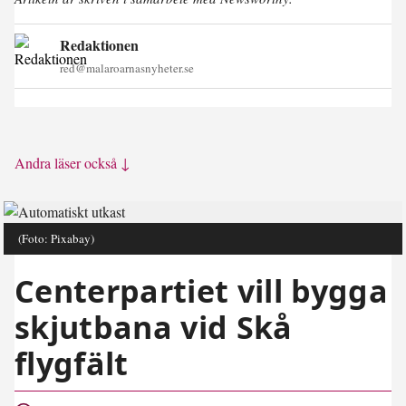
Redaktionen
red@malaroarnasnyheter.se
Andra läser också ↓
(Foto: Pixabay)
Centerpartiet vill bygga
skjutbana vid Skå
flygfält