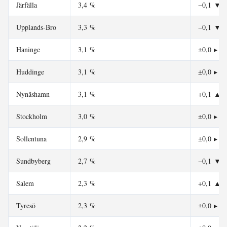
Järfälla
3,4 %
−0,1
▼
Upplands-Bro
3,3 %
−0,1
▼
Haninge
3,1 %
±0,0
▸
Huddinge
3,1 %
±0,0
▸
Nynäshamn
3,1 %
+0,1
▲
Stockholm
3,0 %
±0,0
▸
Sollentuna
2,9 %
±0,0
▸
Sundbyberg
2,7 %
−0,1
▼
Salem
2,3 %
+0,1
▲
Tyresö
2,3 %
±0,0
▸