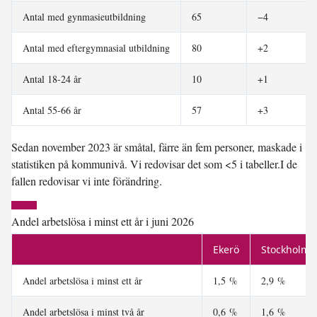
Antal med gynmasieutbildning
65
−4
Antal med eftergymnasial utbildning
80
+2
Antal 18-24 år
10
+1
Antal 55-66 år
57
+3
Sedan november 2023 är småtal, färre än fem personer, maskade i
statistiken på kommunivå. Vi redovisar det som <5 i tabeller.I de
fallen redovisar vi inte förändring.
Andel arbetslösa i minst ett år i juni 2026
Ekerö
Stockholms
Andel arbetslösa i minst ett år
1,5 %
2,9 %
Andel arbetslösa i minst två år
0,6 %
1,6 %