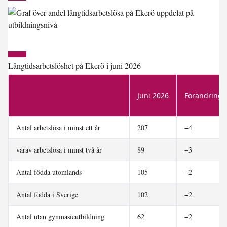
Långtidsarbetslöshet på Ekerö i juni 2026
Juni 2026
Förändring 
Antal arbetslösa i minst ett år
207
−4
varav arbetslösa i minst två år
89
−3
Antal födda utomlands
105
−2
Antal födda i Sverige
102
−2
Antal utan gynmasieutbildning
62
−2