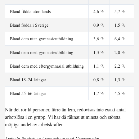
Bland födda utomlands
4,6 %
5,7 %
Bland födda i Sverige
0,9 %
1,5 %
Bland dem utan gymnasieutbildning
3,6 %
6,4 %
Bland dem med gymnasieutbildning
1,3 %
2,8 %
Bland dem med eftergymnasial utbildning
1,1 %
2,2 %
Bland 18–24-åringar
0,8 %
1,3 %
Bland 55–66-åringar
1,7 %
4,5 %
När det rör få personer, färre än fem, redovisas inte exakt antal
arbetslösa i en grupp. Vi har då räknat ut minsta och största
möjliga andel av arbetskraften.
Artikeln är skriven i samarbete med Newsworthy.