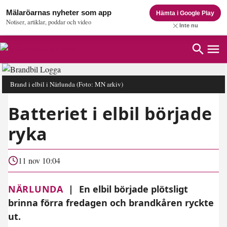
Mälaröarnas nyheter som app
Hämta i Google Play
Notiser, artiklar, poddar och video
Inte nu
Brand i elbil i Närlunda
(Foto: MN arkiv)
Batteriet i elbil började
ryka
11 nov 10:04
NÄRLUNDA
|
En elbil började plötsligt
brinna förra fredagen och brandkåren ryckte
ut.