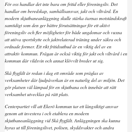
För oss handlar det inte bara om fritid eller föreningsliv. Det
handlar om beredskap, samhällsansvar, jakt och viltvård. En
modern skjutbaneanläggning skulle stärka öarnas motståndskraft
samtidigt som den ger bättre förutsättningar för ett aktivt
föreningsliv och fler möjligheter för både ungdomar och vuxna
att utöva sportskytte och jaktrelaterad träning under säkra och
ordnade former. Ett rikt fritidsutbud är en viktig del av en
attraktiv kommun. Frågan är också viktig för jakt och viltvård i en
kommun där vildsvin och annat klövvilt breder ut sig.
Skå flygfält är redan i dag ett område som präglas av
verksamheter där ljudpåverkan är en naturlig del av miljön. Det
gör platsen väl lämpad för en skjutbana och innebär att rätt
verksamhet utvecklas på rätt plats.
Centerpartiet vill att Ekerö kommun tar ett långsiktigt ansvar
genom att investera i och etablera en modern
skjutbaneanläggning vid Skå flygfält. Anläggningen ska kunna
hyras ut till föreningslivet, polisen, skyddsvakter och andra