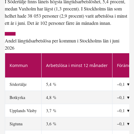
I
Södertälje
finns länets högsta långtidsarbetslöshet, 5,4 procent,
medan
Vaxholm
har lägst (1,3 procent). I Stockholms län som
helhet hade 38 053 personer (2,9 procent) varit arbetslösa i minst
ett år i juni. Det är 102 personer färre än månaden innan.
Andel långtidsarbetslösa per kommun i Stockholms län i juni
2026
Kommun
Arbetslösa i minst 12 månader
Förändr
Södertälje
5,4 %
−0,1
▼
Botkyrka
4,8 %
−0,1
▼
Upplands Väsby
3,7 %
−0,1
▼
Sigtuna
3,6 %
−0,1
▼