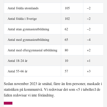
Antal födda utomlands
105
−2
Antal födda i Sverige
102
−2
Antal utan gynmasieutbildning
62
−2
Antal med gynmasieutbildning
65
−4
Antal med eftergymnasial utbildning
80
+2
Antal 18-24 år
10
+1
Antal 55-66 år
57
+3
Sedan november 2023 är småtal, färre än fem personer, maskade i
statistiken på kommunivå. Vi redovisar det som <5 i tabeller.I de
fallen redovisar vi inte förändring.