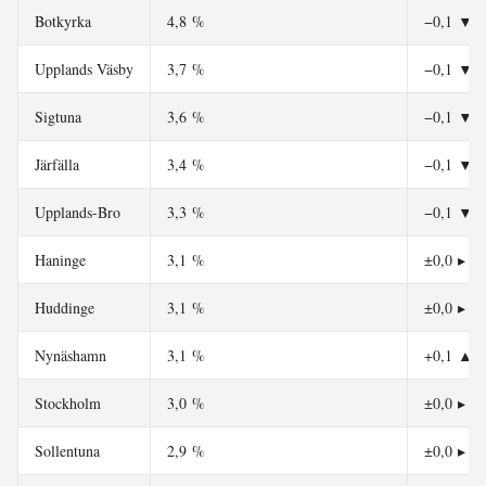
Botkyrka
4,8 %
−0,1
▼
Upplands Väsby
3,7 %
−0,1
▼
Sigtuna
3,6 %
−0,1
▼
Järfälla
3,4 %
−0,1
▼
Upplands-Bro
3,3 %
−0,1
▼
Haninge
3,1 %
±0,0
▸
Huddinge
3,1 %
±0,0
▸
Nynäshamn
3,1 %
+0,1
▲
Stockholm
3,0 %
±0,0
▸
Sollentuna
2,9 %
±0,0
▸