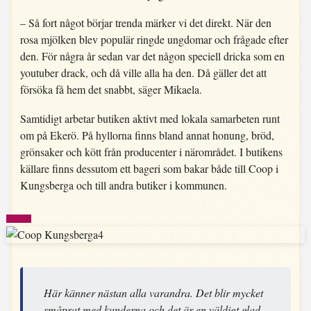
– Så fort något börjar trenda märker vi det direkt. När den
rosa mjölken blev populär ringde ungdomar och frågade efter
den. För några år sedan var det någon speciell dricka som en
youtuber drack, och då ville alla ha den. Då gäller det att
försöka få hem det snabbt, säger Mikaela.
Samtidigt arbetar butiken aktivt med lokala samarbeten runt
om på Ekerö. På hyllorna finns bland annat honung, bröd,
grönsaker och kött från producenter i närområdet. I butikens
källare finns dessutom ett bageri som bakar både till Coop i
Kungsberga och till andra butiker i kommunen.
Här känner nästan alla varandra. Det blir mycket
småprat med kunderna och det är en väldigt glad