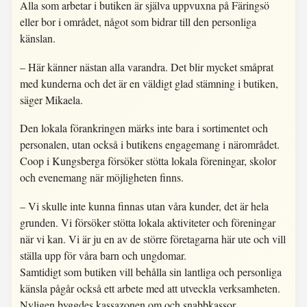
Alla som arbetar i butiken är själva uppvuxna på Färingsö
eller bor i området, något som bidrar till den personliga
känslan.
– Här känner nästan alla varandra. Det blir mycket småprat
med kunderna och det är en väldigt glad stämning i butiken,
säger Mikaela.
Den lokala förankringen märks inte bara i sortimentet och
personalen, utan också i butikens engagemang i närområdet.
Coop i Kungsberga försöker stötta lokala föreningar, skolor
och evenemang när möjligheten finns.
– Vi skulle inte kunna finnas utan våra kunder, det är hela
grunden. Vi försöker stötta lokala aktiviteter och föreningar
när vi kan. Vi är ju en av de större företagarna här ute och vill
ställa upp för våra barn och ungdomar.
Samtidigt som butiken vill behålla sin lantliga och personliga
känsla pågår också ett arbete med att utveckla verksamheten.
Nyligen byggdes kassazonen om och snabbkassor