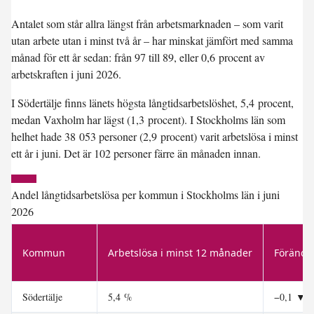
Antalet som står allra längst från arbetsmarknaden – som varit
utan arbete utan i minst två år – har minskat jämfört med samma
månad för ett år sedan: från 97 till 89, eller 0,6 procent av
arbetskraften i juni 2026.
I
Södertälje
finns länets högsta långtidsarbetslöshet, 5,4 procent,
medan
Vaxholm
har lägst (1,3 procent). I Stockholms län som
helhet hade 38 053 personer (2,9 procent) varit arbetslösa i minst
ett år i juni. Det är 102 personer färre än månaden innan.
Andel långtidsarbetslösa per kommun i Stockholms län i juni
2026
Kommun
Arbetslösa i minst 12 månader
Förändr
Södertälje
5,4 %
−0,1
▼