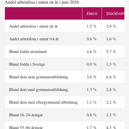
Andel arbetslösa i minst ett år i juni 2026
Ekerö
Stockholms
Andel arbetslösa i minst ett år
1,5 %
2,9 %
Andel arbetslösa i minst två år
0,6 %
1,6 %
Bland födda utomlands
4,6 %
5,7 %
Bland födda i Sverige
0,9 %
1,5 %
Bland dem utan gymnasieutbildning
3,6 %
6,4 %
Bland dem med gymnasieutbildning
1,3 %
2,8 %
Bland dem med eftergymnasial utbildning
1,1 %
2,2 %
Bland 18–24-åringar
0,8 %
1,3 %
Bland 55–66-åringar
1,7 %
4,5 %