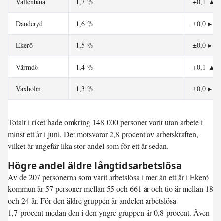
Vallentuna
1,7 %
+0,1
▲
Danderyd
1,6 %
±0,0
▸
Ekerö
1,5 %
±0,0
▸
Värmdö
1,4 %
+0,1
▲
Vaxholm
1,3 %
±0,0
▸
Totalt i riket hade omkring 148 000 personer varit utan arbete i
minst ett år i juni. Det motsvarar 2,8 procent av arbetskraften,
vilket är ungefär lika stor andel som för ett år sedan.
Högre andel äldre långtidsarbetslösa
Av de 207 personerna som varit arbetslösa i mer än ett år i Ekerö
kommun är 57 personer mellan 55 och 661 år och tio är mellan 18
och 24 år. För den äldre gruppen är andelen arbetslösa
1,7 procent medan den i den yngre gruppen är 0,8 procent. Även