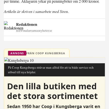
per timme. Åklagaren yrkar på penningböter om 2 000 kronor.
Artikeln är skriven i samarbete med Siren.
Redaktionen
red@malaroarnasnyheter.se
FRÅN COOP KUNGSBERGA
ANNONS
På Coop Kungsberga strävar man alltid för att ta både service och
utbud till nya höjder.
Den lilla butiken med
det stora sortimentet
Sedan 1950 har Coop i Kungsberga varit en