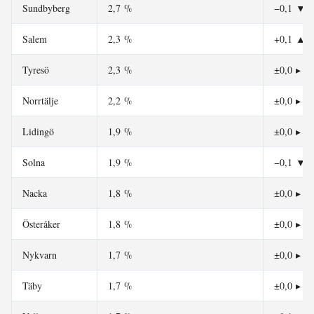
Sundbyberg
2,7 %
−0,1
▼
Salem
2,3 %
+0,1
▲
Tyresö
2,3 %
±0,0
▸
Norrtälje
2,2 %
±0,0
▸
Lidingö
1,9 %
±0,0
▸
Solna
1,9 %
−0,1
▼
Nacka
1,8 %
±0,0
▸
Österåker
1,8 %
±0,0
▸
Nykvarn
1,7 %
±0,0
▸
Täby
1,7 %
±0,0
▸