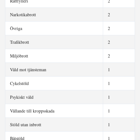
Rattfylleri
2
Narkotikabrott
2
Övriga
2
Trafikbrott
2
Miljöbrott
2
Våld mot tjänsteman
1
Cykelstöld
1
Psykiskt våld
1
Vållande till kroppsskada
1
Stöld utan inbrott
1
Båtstöld
1