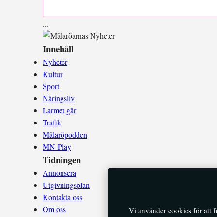
.
.
.
Innehåll
Nyheter
Kultur
Sport
Näringsliv
Larmet går
Trafik
Mälaröpodden
MN-Play
Tidningen
Annonsera
Utgivningsplan
Kontakta oss
Om oss
Vi använder cookies för att 