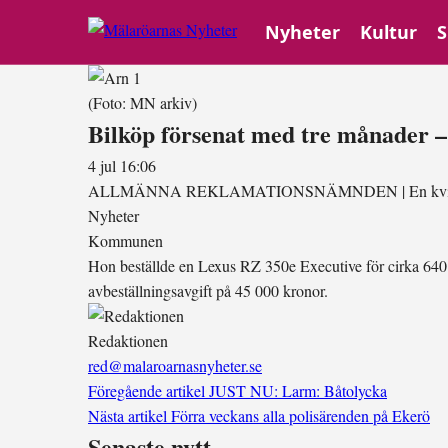
Nyheter
Kultur
S
(Foto: MN arkiv)
Bilköp försenat med tre månader – 
4 jul 16:06
ALLMÄNNA REKLAMATIONSNÄMNDEN
|
En kvi
Nyheter
Kommunen
Hon beställde en Lexus RZ 350e Executive för cirka 640 000
avbeställningsavgift på 45 000 kronor.
Redaktionen
red@malaroarnasnyheter.se
Föregående artikel
JUST NU: Larm: Båtolycka
Nästa artikel
Förra veckans alla polisärenden på Ekerö
Senaste nytt