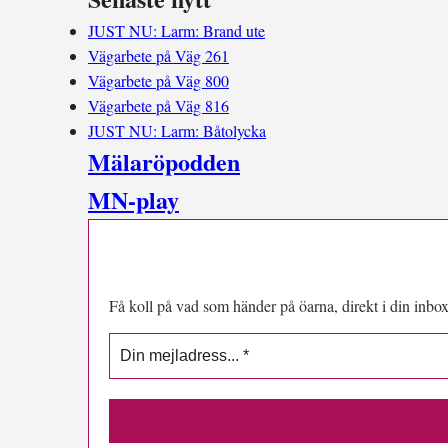
JUST NU: Larm: Brand ute
Vägarbete på Väg 261
Vägarbete på Väg 800
Vägarbete på Väg 816
JUST NU: Larm: Båtolycka
Mälaröpodden
MN-play
Få koll på vad som händer på öarna, direkt i din inbox