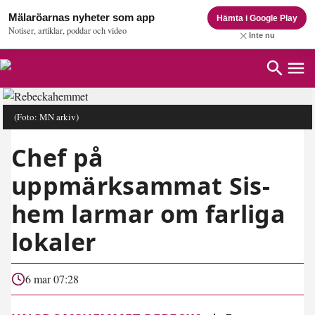
Mälaröarnas nyheter som app
Hämta i Google Play
Notiser, artiklar, poddar och video
Inte nu
(Foto: MN arkiv)
Chef på
uppmärksammat Sis-
hem larmar om farliga
lokaler
6 mar 07:28