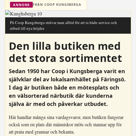
FRÅN COOP KUNGSBERGA
ANNONS
På Coop Kungsberga strävar man alltid för att ta både service och
utbud till nya höjder.
Den lilla butiken med
det stora sortimentet
Sedan 1950 har Coop i Kungsberga varit en
självklar del av lokalsamhället på Färingsö.
I dag är butiken både en mötesplats och
en välsorterad närbutik där kunderna
själva är med och påverkar utbudet.
Här handlar många sina vardagsvaror, men butiken fungerar
också som en plats där människor möts och stannar upp för
att prata med grannar och bekanta.