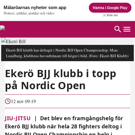
Mälaröarnas nyheter som app
Hämta i Google Play
Notiser, artiklar, poddar och video
Inte nu
Ekerö BJJ klubb har deltagit i Nordic BJJ Open Championship. Marc
Lundberg, klubbens huvudtränare till höger i bild.
(Foto: Ekerö BJJ Klubb)
Ekerö BJJ klubb i topp
på Nordic Open
12 nov 09:19
JIU-JITSU
|
Det blev en framgångshelg för
Ekerö BJJ klubb när hela 28 fighters deltog i
Nordic BJJ Open Championship en helg i