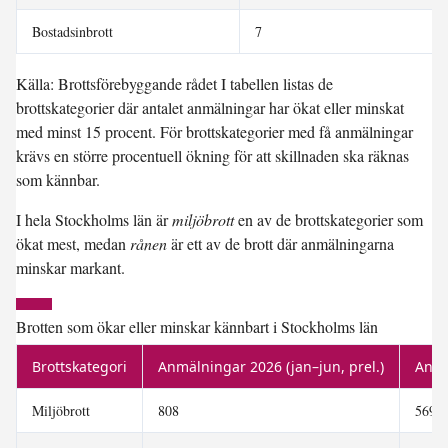
Bostadsinbrott
7
Källa: Brottsförebyggande rådet I tabellen listas de
brottskategorier där antalet anmälningar har ökat eller minskat
med minst 15 procent. För brottskategorier med få anmälningar
krävs en större procentuell ökning för att skillnaden ska räknas
som kännbar.
I hela Stockholms län är
miljöbrott
en av de brottskategorier som
ökat mest, medan
rånen
är ett av de brott där anmälningarna
minskar markant.
Brotten som ökar eller minskar kännbart i Stockholms län
Brottskategori
Anmälningar 2026 (jan–jun, prel.)
Anmä
Miljöbrott
808
569