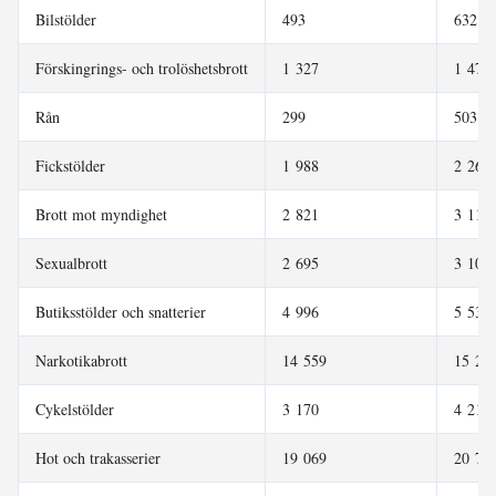
Bilstölder
493
632
Förskingrings- och trolöshetsbrott
1 327
1 476
Rån
299
503
Fickstölder
1 988
2 262
Brott mot myndighet
2 821
3 119
Sexualbrott
2 695
3 102
Butiksstölder och snatterier
4 996
5 539
Narkotikabrott
14 559
15 20
Cykelstölder
3 170
4 210
Hot och trakasserier
19 069
20 75