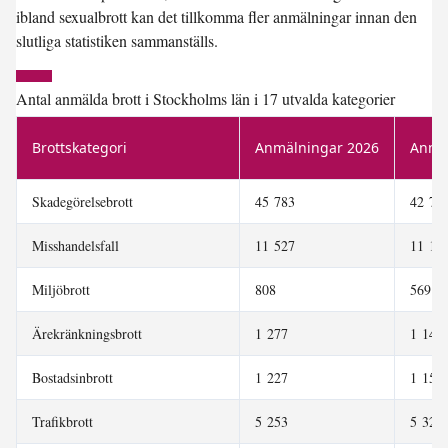
ibland sexualbrott kan det tillkomma fler anmälningar innan den
slutliga statistiken sammanställs.
Antal anmälda brott i Stockholms län i 17 utvalda kategorier
Brottskategori
Anmälningar 2026
Anmä
Skadegörelsebrott
45 783
42 79
Misshandelsfall
11 527
11 13
Miljöbrott
808
569
Ärekränkningsbrott
1 277
1 148
Bostadsinbrott
1 227
1 154
Trafikbrott
5 253
5 321