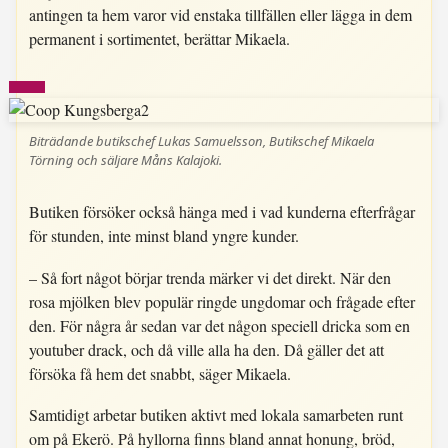
antingen ta hem varor vid enstaka tillfällen eller lägga in dem
permanent i sortimentet, berättar Mikaela.
Biträdande butikschef Lukas Samuelsson, Butikschef Mikaela
Törning och säljare Måns Kalajoki.
Butiken försöker också hänga med i vad kunderna efterfrågar
för stunden, inte minst bland yngre kunder.
– Så fort något börjar trenda märker vi det direkt. När den
rosa mjölken blev populär ringde ungdomar och frågade efter
den. För några år sedan var det någon speciell dricka som en
youtuber drack, och då ville alla ha den. Då gäller det att
försöka få hem det snabbt, säger Mikaela.
Samtidigt arbetar butiken aktivt med lokala samarbeten runt
om på Ekerö. På hyllorna finns bland annat honung, bröd,