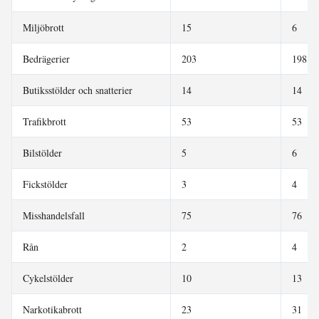
Miljöbrott
15
6
Bedrägerier
203
198
Butiksstölder och snatterier
14
14
Trafikbrott
53
53
Bilstölder
5
6
Fickstölder
3
4
Misshandelsfall
75
76
Rån
2
4
Cykelstölder
10
13
Narkotikabrott
23
31