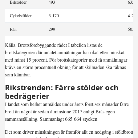
Bilstölder
493
632
Cykelstölder
3 170
4 210
Rån
299
503
Källa: Brottsförebyggande rådet I tabellen listas de
brottskategorier där antalet anmälningar har ökat eller minskat
med minst 15 procent. För brottskategorier med få anmälningar
krävs en större procentuell ökning för att skillnaden ska räknas
som kännbar.
Rikstrenden: Färre stölder och
bedrägerier
I landet som helhet anmäldes under årets först sex månader färre
brott än något år sedan åtminstone 2017 enligt Brås egen
sammanställning. Sammanlagt 665 664 stycken.
Det som driver minskningen är framför allt en nedgång i stöldbrott