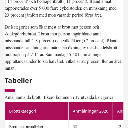
(-14 procent) och bedrägeribrott (-11 procent). Bland annat
rapporterades över 5 000 färre cykelstölder, en minskning med
23 procent jämfört med motsvarande period förra året.
De kategorier som ökar mest är brott mot person och
skadegörelsebrott. I brott mot person ingår bland annat
misshandelfall (+8 procent) och våldtäkter (+7 procent). Bland
misshandelsanälningarna märks en ökning av misshandelsbrott
mot pojkar på 7-14 år. Sammanlagt 5 401 anmälningar
upprättades under första halvåret, vilket är 22 procent fler än året
innan.
Tabeller
Antal anmälda brott i Ekerö kommun i 17 utvalda kategorier
Brottskategori
Anmälningar 2026
Anmä
Brott mot myndighet
32
12