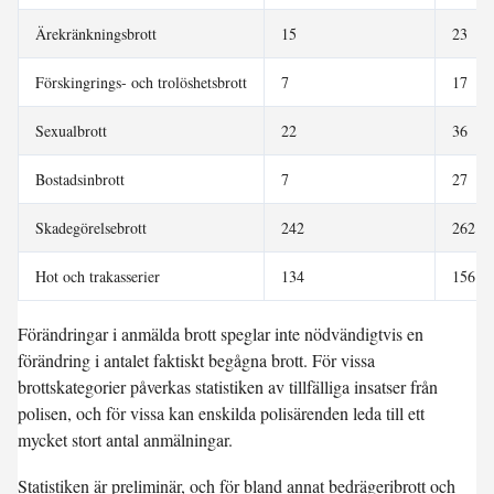
Ärekränkningsbrott
15
23
Förskingrings- och trolöshetsbrott
7
17
Sexualbrott
22
36
Bostadsinbrott
7
27
Skadegörelsebrott
242
262
Hot och trakasserier
134
156
Förändringar i anmälda brott speglar inte nödvändigtvis en
förändring i antalet faktiskt begågna brott. För vissa
brottskategorier påverkas statistiken av tillfälliga insatser från
polisen, och för vissa kan enskilda polisärenden leda till ett
mycket stort antal anmälningar.
Statistiken är preliminär, och för bland annat bedrägeribrott och