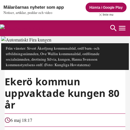
Mälaröarnas nyheter som app
Hämta i Google Play
Notiser, artiklar, poddar och video
Inte nu
Från vänster: Sivert Åkerljung kommunalråd, ordf barn- och
utbildningsnämnden, Ove Wallin kommunalråd, ordförande
socialnämnden, drottning Silvia, kungen, Hanna Svensson
kommunstyrelsens ordf.
(Foto: Kungliga Hovstaterna)
Ekerö kommun
uppvaktade kungen 80
år
6 maj 18:17