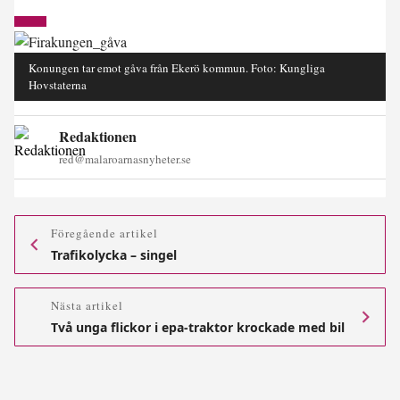
Konungen tar emot gåva från Ekerö kommun. Foto: Kungliga
Hovstaterna
Redaktionen
red@malaroarnasnyheter.se
Föregående artikel
Trafikolycka – singel
Nästa artikel
Två unga flickor i epa-traktor krockade med bil