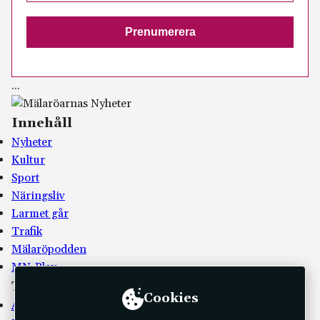
.
.
.
Innehåll
Nyheter
Kultur
Sport
Näringsliv
Larmet går
Trafik
Mälaröpodden
MN-Play
Tidningen
Cookies
Annonsera