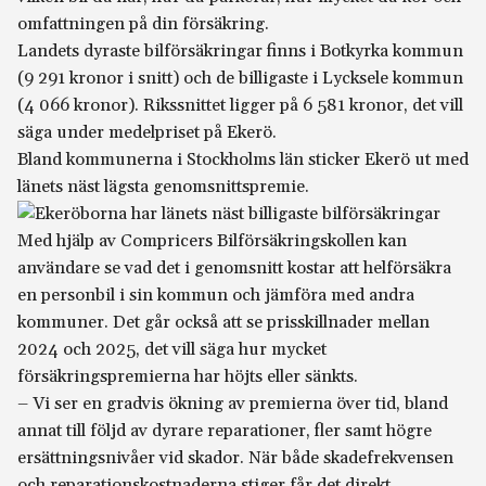
omfattningen på din försäkring.
Landets dyraste bilförsäkringar finns i Botkyrka kommun
(9 291 kronor i snitt) och de billigaste i Lycksele kommun
(4 066 kronor). Rikssnittet ligger på 6 581 kronor, det vill
säga under medelpriset på Ekerö.
Bland kommunerna i Stockholms län sticker Ekerö ut med
länets näst lägsta genomsnittspremie.
Med hjälp av Compricers Bilförsäkringskollen kan
användare se vad det i genomsnitt kostar att helförsäkra
en personbil i sin kommun och jämföra med andra
kommuner. Det går också att se prisskillnader mellan
2024 och 2025, det vill säga hur mycket
försäkringspremierna har höjts eller sänkts.
– Vi ser en gradvis ökning av premierna över tid, bland
annat till följd av dyrare reparationer, fler samt högre
ersättningsnivåer vid skador. När både skadefrekvensen
och reparationskostnaderna stiger får det direkt