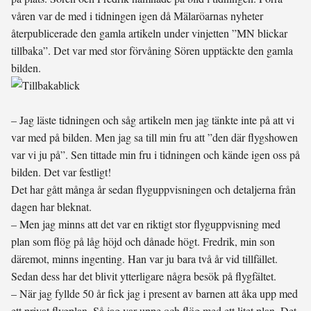
våren var de med i tidningen igen då Mälaröarnas nyheter
återpublicerade den gamla artikeln under vinjetten ”MN blickar
tillbaka”. Det var med stor förvåning Sören upptäckte den gamla
bilden.
– Jag läste tidningen och såg artikeln men jag tänkte inte på att vi
var med på bilden. Men jag sa till min fru att ”den där flygshowen
var vi ju på”. Sen tittade min fru i tidningen och kände igen oss på
bilden. Det var festligt!
Det har gått många år sedan flyguppvisningen och detaljerna från
dagen har bleknat.
– Men jag minns att det var en riktigt stor flyguppvisning med
plan som flög på låg höjd och dånade högt. Fredrik, min son
däremot, minns ingenting. Han var ju bara två år vid tillfället.
Sedan dess har det blivit ytterligare några besök på flygfältet.
– När jag fyllde 50 år fick jag i present av barnen att åka upp med
ett privat flygplan. Så jag var uppe och flög med ett litet plan. Det