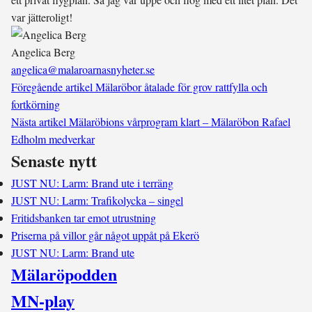
var jätteroligt!
Angelica Berg
angelica@malaroarnasnyheter.se
Föregående artikel
Mälaröbor åtalade för grov rattfylla och
fortkörning
Nästa artikel
Mälaröbions vårprogram klart – Mälaröbon Rafael
Edholm medverkar
Senaste nytt
JUST NU: Larm: Brand ute i terräng
JUST NU: Larm: Trafikolycka – singel
Fritidsbanken tar emot utrustning
Priserna på villor går något uppåt på Ekerö
JUST NU: Larm: Brand ute
Mälaröpodden
MN-play