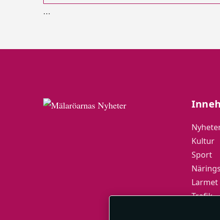
.
.
.
Inneh
Nyhete
Kultur
Sport
Närings
Larmet
Trafik
Mälarö