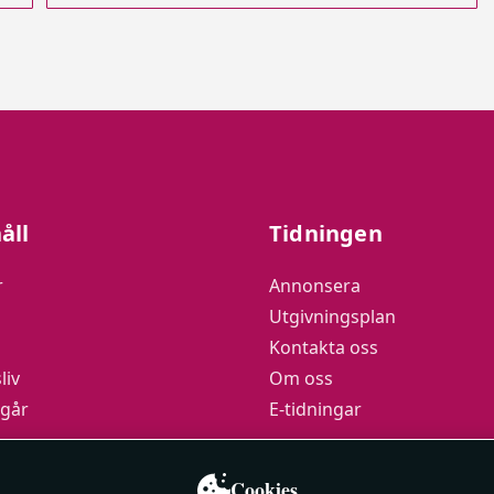
åll
Tidningen
r
Annonsera
Utgivningsplan
Kontakta oss
liv
Om oss
 går
E-tidningar
podden
Cookies