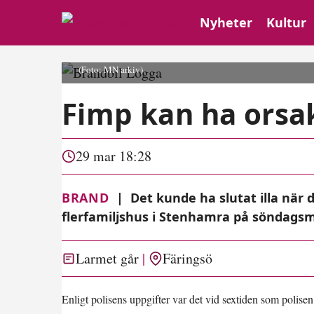
Nyheter
Kultur
(Foto: MN arkiv)
Fimp kan ha orsa
29 mar 18:28
BRAND
|
Det kunde ha slutat illa när 
flerfamiljshus i Stenhamra på söndags
Larmet går
Färingsö
Enligt polisens uppgifter var det vid sextiden som polis