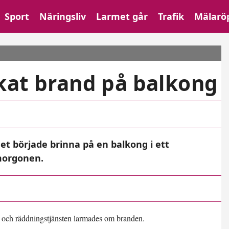
Sport
Näringsliv
Larmet går
Trafik
Mälarö
kat brand på balkong
det började brinna på en balkong i ett
morgonen.
en och räddningstjänsten larmades om branden.