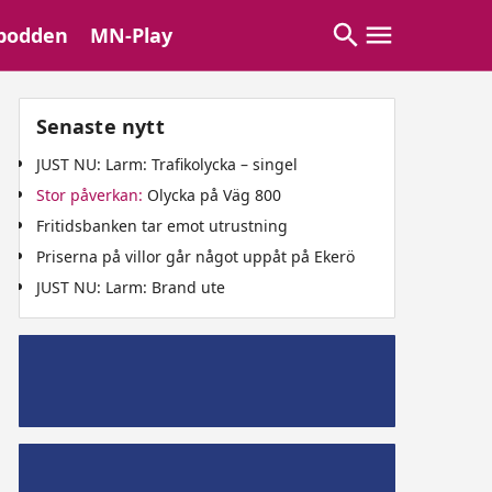
podden
MN-Play
Senaste nytt
JUST NU: Larm: Trafikolycka – singel
Stor påverkan:
Olycka på Väg 800
Fritidsbanken tar emot utrustning
Priserna på villor går något uppåt på Ekerö
JUST NU: Larm: Brand ute
Mälaröpodd