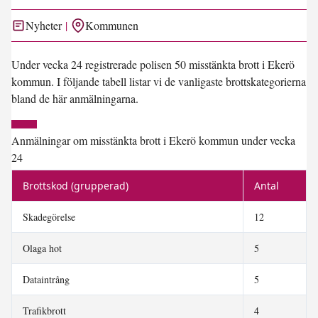
Nyheter
Kommunen
Under vecka 24 registrerade polisen 50 misstänkta brott i Ekerö
kommun. I följande tabell listar vi de vanligaste brottskategorierna
bland de här anmälningarna.
Anmälningar om misstänkta brott i Ekerö kommun under vecka
24
Brottskod (grupperad)
Antal
Skadegörelse
12
Olaga hot
5
Dataintrång
5
Trafikbrott
4