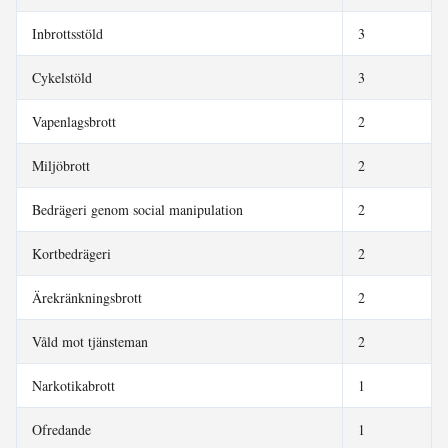
Inbrottsstöld
3
Cykelstöld
3
Vapenlagsbrott
2
Miljöbrott
2
Bedrägeri genom social manipulation
2
Kortbedrägeri
2
Ärekränkningsbrott
2
Våld mot tjänsteman
2
Narkotikabrott
1
Ofredande
1