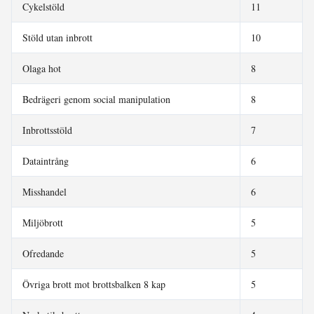
Cykelstöld
11
Stöld utan inbrott
10
Olaga hot
8
Bedrägeri genom social manipulation
8
Inbrottsstöld
7
Dataintrång
6
Misshandel
6
Miljöbrott
5
Ofredande
5
Övriga brott mot brottsbalken 8 kap
5