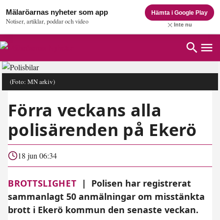
Mälaröarnas nyheter som app
Hämta i Google Play
Notiser, artiklar, poddar och video
Inte nu
(Foto: MN arkiv)
Förra veckans alla
polisärenden på Ekerö
18 jun 06:34
BROTTSLIGHET
|
Polisen har registrerat
sammanlagt 50 anmälningar om misstänkta
brott i Ekerö kommun den senaste veckan.