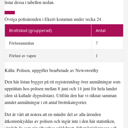
listar dessa i tabellen nedan.
Övriga polisärenden i Ekerö kommun under vecka 24
Brottskod (grupperad)
Antal
Förlustanmälan
7
Förlust av vapen
1
Källa: Polisen, uppgifter bearbetade av Newsworthy
Den här listan bygger på ett registerutdrag över anmälningar som
upprättats hos polisen mellan 8 juni och 14 juni för hela landet
(den så kallade dygnslistan). Utifrån den har vi räknat samman
antalet anmälningar i ett antal brottskategorier.
Det är värt att notera att en mindre del av alla ärenden
åtkomstskyddas av polisen och ingår inte i den här statistiken,
särskilt de som rör allvarliga våldsbrott, frihetskränkningar och