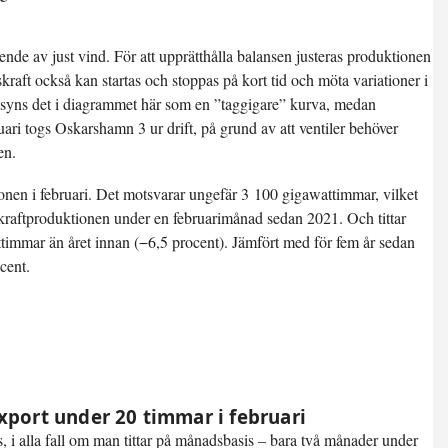
ende av just vind. För att upprätthålla balansen justeras produktionen
raft också kan startas och stoppas på kort tid och möta variationer i
 syns det i diagrammet här som en ”taggigare” kurva, medan
uari togs Oskarshamn 3 ur drift, på grund av att ventiler behöver
en.
ionen i februari. Det motsvarar ungefär 3 100 gigawattimmar, vilket
kraftproduktionen under en februarimånad sedan 2021. Och tittar
ttimmar än året innan (−6,5 procent). Jämfört med för fem år sedan
cent.
xport under 20 timmar i februari
, i alla fall om man tittar på månadsbasis – bara två månader under