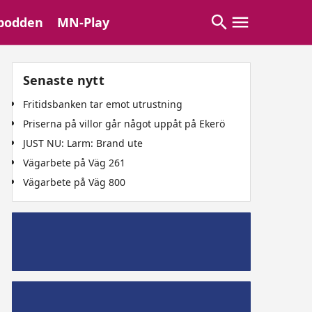
podden
MN-Play
Senaste nytt
Fritidsbanken tar emot utrustning
Priserna på villor går något uppåt på Ekerö
JUST NU: Larm: Brand ute
Vägarbete på Väg 261
Vägarbete på Väg 800
Mälaröpodd