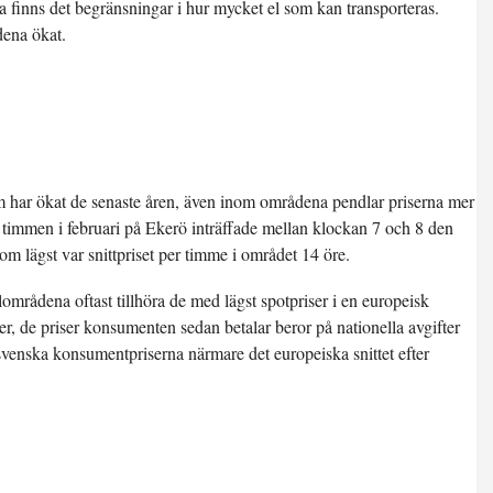
 finns det begränsningar i hur mycket el som kan transporteras.
dena ökat.
om har ökat de senaste åren, även inom områdena pendlar priserna mer
te timmen i februari på Ekerö inträffade mellan klockan 7 och 8 den
om lägst var snittpriset per timme i området 14 öre.
mrådena oftast tillhöra de med lägst spotpriser i en europeisk
ser, de priser konsumenten sedan betalar beror på nationella avgifter
 svenska konsumentpriserna närmare det europeiska snittet efter