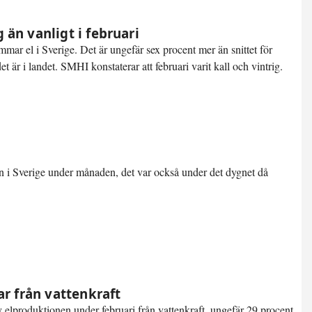
än vanligt i februari
mmar el i Sverige. Det är ungefär
sex procent mer än snittet
för
r i landet. SMHI konstaterar att februari varit kall och vintrig.
 i Sverige under månaden, det var också under det dygnet då
.
ar från vattenkraft
 elproduktionen under februari från vattenkraft, ungefär 29 procent