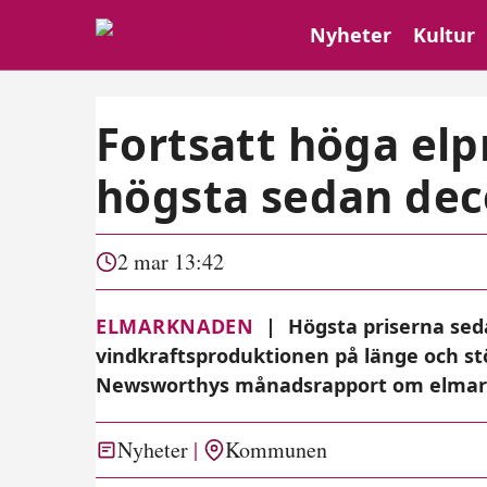
Nyheter
Kultur
Fortsatt höga elp
högsta sedan de
2 mar 13:42
ELMARKNADEN
|
Högsta priserna se
vindkraftsproduktionen på länge och st
Newsworthys månadsrapport om elmar
Nyheter
Kommunen