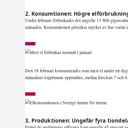
2. Konsumtionen: Högre elförbrukning 
Under februari förbrukades det ungefär 13 800 gigawatti
månaden. Konsumtionen påverkas mycket av hur varmt det ä
Den 18 februari konsumerades som mest el under ett dygn
månadens topptimme uppmättes, mellan klockan 7 och 8
3. Produktionen: Ungefär fyra tiondel
Enligt de preliminära siffrorna kom ungefär 45 procent av