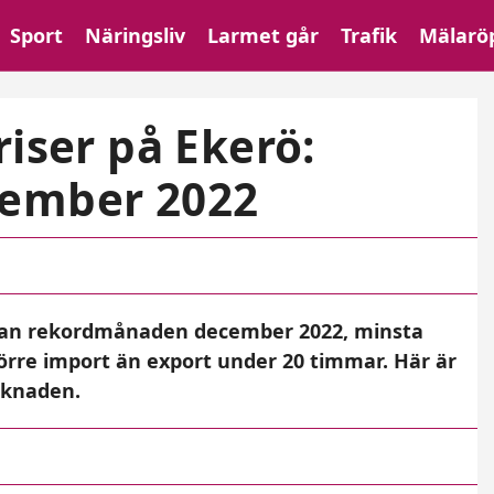
Sport
Näringsliv
Larmet går
Trafik
Mälarö
riser på Ekerö:
cember 2022
dan rekordmånaden december 2022, minsta
örre import än export under 20 timmar. Här är
knaden.