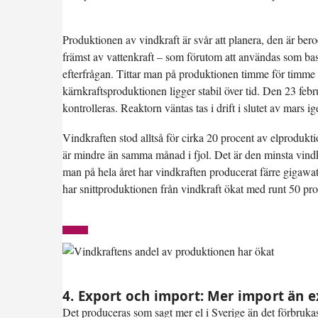
Produktionen av vindkraft är svår att planera, den är bero
främst av vattenkraft – som förutom att användas som bask
efterfrågan. Tittar man på produktionen timme för timme
kärnkraftsproduktionen ligger stabil över tid. Den 23 febr
kontrolleras. Reaktorn väntas tas i drift i slutet av mars ig
Vindkraften stod alltså för cirka 20 procent av elprodukt
är mindre än samma månad i fjol. Det är den minsta vind
man på hela året har vindkraften producerat färre gigawa
har snittproduktionen från vindkraft ökat med runt 50 pro
4. Export och import: Mer import än e
Det produceras som sagt mer el i Sverige än det förbrukas