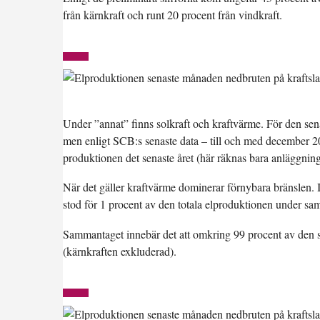
från kärnkraft och runt 20 procent från vindkraft.
Under ”annat” finns solkraft och kraftvärme. För den sena
men enligt SCB:s senaste data – till och med december 202
produktionen det senaste året (här räknas bara anläggninga
När det gäller kraftvärme dominerar förnybara bränslen. I
stod för 1 procent av den totala elproduktionen under sa
Sammantaget innebär det att omkring
99 procent
av den s
(kärnkraften exkluderad).