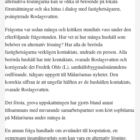
alternativa lösningarna kan se olika ut beroende på lokala
förutsättningar och ska hittas i dialog med fastighetsägaren,
poängterade Roslagsvatten.
Frågorna var sedan många och kritiken stundtals vass under den
efterföljande frågestunden. Hur vet ni hur många hushåll som
behöver en alternativ lösning? Har alla de berörda
fastighetsägarna verkligen kontaktats, undrade en person. Alla
berörda hushåll har inte kontaktats, svarade Roslagsvatten och
korrigerade det Fredrik Ohls (L), samhällsbyggnadsnämndens
ordförande, tidigare uppgett till Mälaröarnas nyheter. Den
korrekta siffran är att ungefär hälften av de hushållen kontaktats,
svarade Roslagsvatten.
Det första, grova uppskattningen har gjorts bland annat
tillsammans med nuvarande samarbetspartner som kört sopbilarna
på Mälaröarna under många år.
En annan fråga handlade om avståndet till loopstation, en
gemensam insamlingsplats som kan vara en alternativ lösning.