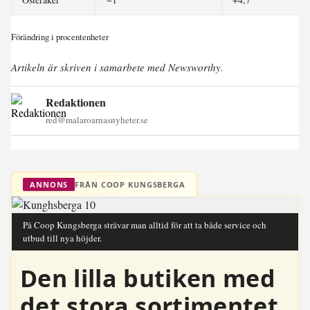
Förändring i procentenheter
Artikeln är skriven i samarbete med Newsworthy.
Redaktionen
red@malaroarnasnyheter.se
FRÅN COOP KUNGSBERGA
ANNONS
På Coop Kungsberga strävar man alltid för att ta både service och
utbud till nya höjder.
Den lilla butiken med
det stora sortimentet