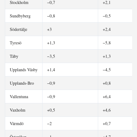
Stockholm
−0,7
+2,1
Sundbyberg
−0,8
−0,5
Södertälje
+3
+2,4
Tyresö
+1,3
−5,8
Täby
−3,5
+1,3
Upplands Väsby
+1,4
−4,5
Upplands-Bro
−0,9
+0,8
Vallentuna
−0,9
+6,4
Vaxholm
+0,5
+4,6
Värmdö
−2
+0,7
Österåker
−1
+4,7