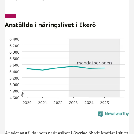
Antalet anställda inom näringslivet i Sverige ökade kraftigt i slutet