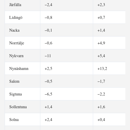
Järfälla
−2,4
+2,3
Lidingö
−0,8
+0,7
Nacka
−0,1
+1,4
Norrtälje
−0,6
+4,9
Nykvarn
−11
+5,4
Nynäshamn
+2,5
+13,2
Salem
−0,5
−1,7
Sigtuna
−6,5
−2,2
Sollentuna
+1,4
+1,6
Solna
+2,4
+0,4