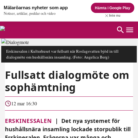
Mälaröarnas nyheter som app
Hämta i Google Play
Notiser, artiklar, poddar och video
Inte nu
Erskinesalen i Kulturhuset var fullsatt när Roslagsvatten bjöd in till
dialogmöte om hushållsnära insamling.
(Foto: Angelica Berg)
Fullsatt dialogmöte om
sophämtning
12 mar 16:30
ERSKINESSALEN
|
Det nya systemet för
hushållsnära insamling lockade storpublik till
Erskinesalen. Frågorna var många och