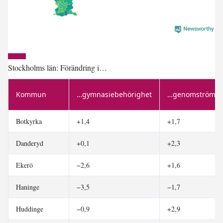
Stockholms län: Förändring i…
Kommun
…gymnasiebehörighet
…genomströmnin
Botkyrka
+1,4
+1,7
Danderyd
+0,1
+2,3
Ekerö
−2,6
+1,6
Haninge
−3,5
−1,7
Huddinge
−0,9
+2,9