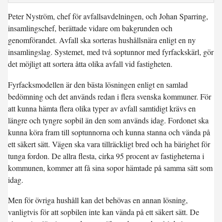
Peter Nyström, chef för avfallsavdelningen, och Johan Sparring,
insamlingschef, berättade vidare om bakgrunden och
genomförandet. Avfall ska sorteras hushållsnära enligt en ny
insamlingslag. Systemet, med två soptunnor med fyrfackskärl, gör
det möjligt att sortera åtta olika avfall vid fastigheten.
Fyrfacksmodellen är den bästa lösningen enligt en samlad
bedömning och det används redan i flera svenska kommuner. För
att kunna hämta flera olika typer av avfall samtidigt krävs en
längre och tyngre sopbil än den som används idag. Fordonet ska
kunna köra fram till soptunnorna och kunna stanna och vända på
ett säkert sätt. Vägen ska vara tillräckligt bred och ha bärighet för
tunga fordon. De allra flesta, cirka 95 procent av fastigheterna i
kommunen, kommer att få sina sopor hämtade på samma sätt som
idag.
Men för övriga hushåll kan det behövas en annan lösning,
vanligtvis för att sopbilen inte kan vända på ett säkert sätt. De