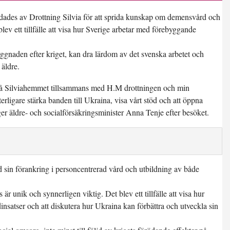
ndades av Drottning Silvia för att sprida kunskap om demensvård och
blev ett tillfälle att visa hur Sverige arbetar med förebyggande
ggnaden efter kriget, kan dra lärdom av det svenska arbetet och
 äldre.
k på Silviahemmet tillsammans med H.M drottningen och min
erligare stärka banden till Ukraina, visa vårt stöd och att öppna
ger äldre- och socialförsäkringsminister Anna Tenje efter besöket.
 sin förankring i personcentrerad vård och utbildning av både
unik och synnerligen viktig. Det blev ett tillfälle att visa hur
insatser och att diskutera hur Ukraina kan förbättra och utveckla sin