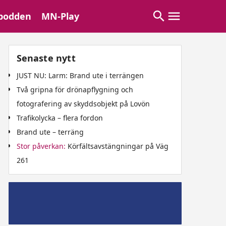
podden
MN-Play
Senaste nytt
JUST NU: Larm: Brand ute i terrängen
Två gripna för drönарflygning och
fotografering av skyddsobjekt på Lovön
Trafikolycka – flera fordon
Brand ute – terräng
Stor påverkan:
Körfältsavstängningar på Väg
261
Mälaröpodd