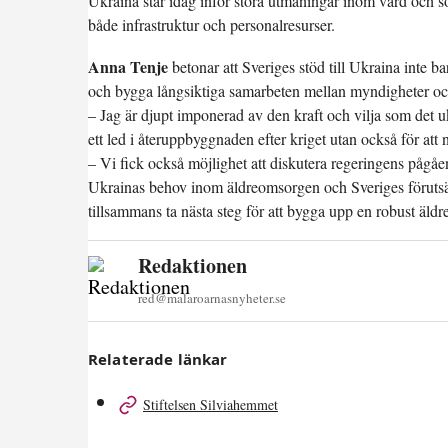
Ukraina står idag inför stora utmaningar inom vård och soc
både infrastruktur och personalresurser.
Anna Tenje
betonar att Sveriges stöd till Ukraina inte 
och bygga långsiktiga samarbeten mellan myndigheter och 
– Jag är djupt imponerad av den kraft och vilja som det u
ett led i återuppbyggnaden efter kriget utan också för att
– Vi fick också möjlighet att diskutera regeringens pågåe
Ukrainas behov inom äldreomsorgen och Sveriges förutsä
tillsammans ta nästa steg för att bygga upp en robust äld
Redaktionen
red@malaroarnasnyheter.se
Relaterade länkar
Stiftelsen Silviahemmet