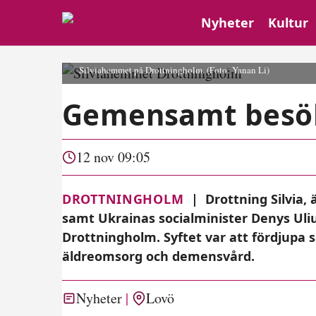
Nyheter
Kultur
Drottning Silvia, äldre- och socialförsäkringsminister Anna T
Silviahemmet på Drottningholm.
(Foto: Yanan Li)
Gemensamt besök
12 nov 09:05
DROTTNINGHOLM
|
Drottning Silvia,
samt Ukrainas socialminister Denys Uli
Drottningholm. Syftet var att fördjupa
äldreomsorg och demensvård.
Nyheter
Lovö