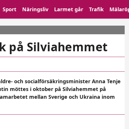
Sport
Näringsliv
Larmet går
Trafik
Mälarö
enje samt Ukrainas socialminister Denys Uliutin möttes i oktober på
 på Silviahemmet
 äldre- och socialförsäkringsminister Anna Tenje
utin möttes i oktober på Silviahemmet på
 samarbetet mellan Sverige och Ukraina inom