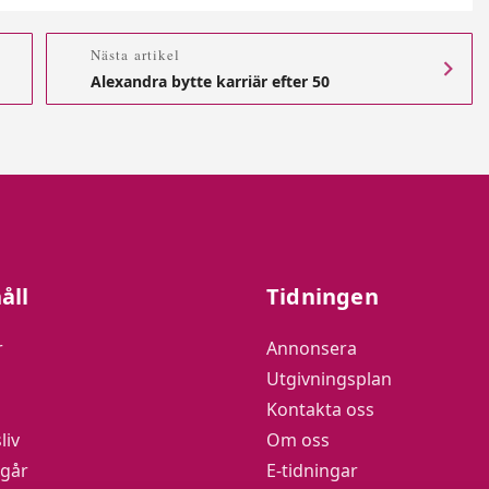
Nästa artikel
Alexandra bytte karriär efter 50
åll
Tidningen
r
Annonsera
Utgivningsplan
Kontakta oss
liv
Om oss
 går
E-tidningar