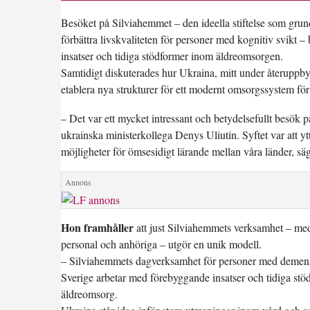
Besöket på Silviahemmet – den ideella stiftelse som gru
förbättra livskvaliteten för personer med kognitiv svikt – 
insatser och tidiga stödformer inom äldreomsorgen.
Samtidigt diskuterades hur Ukraina, mitt under återuppby
etablera nya strukturer för ett modernt omsorgssystem för
– Det var ett mycket intressant och betydelsefullt besö
ukrainska ministerkollega Denys Uliutin. Syftet var att ytt
möjligheter för ömsesidigt lärande mellan våra länder, sä
Hon framhåller
att just Silviahemmets verksamhet – med
personal och anhöriga – utgör en unik modell.
– Silviahemmets dagverksamhet för personer med demens är 
Sverige arbetar med förebyggande insatser och tidiga stöd
äldreomsorg.