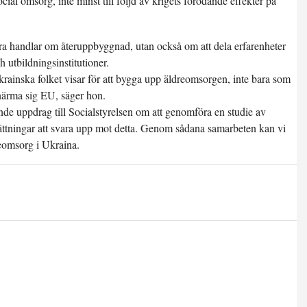
ial omsorg, inte minst till följd av krigets förödande effekter på
bara handlar om återuppbyggnad, utan också om att dela erfarenheter
utbildningsinstitutioner.
krainska folket visar för att bygga upp äldreomsorgen, inte bara som
 närma sig EU, säger hon.
nde uppdrag till Socialstyrelsen om att genomföra en studie av
ttningar att svara upp mot detta. Genom sådana samarbeten kan vi
reomsorg i Ukraina.