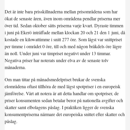
Det är inte bara prisskillnaderna mellan prisområdena som har
ökat de senaste åren, även inom områdena pendlar priserna mer
över tid. Sedan oktober sätts priserna varje kvart. Dyraste timmen
i juni på Ekerö inträffade mellan klockan 20 och 21 den 1 juni, då
kostade en kilowattimme i snitt 277 öre. Som lägst var snittpriset
per timme i området 0 öre, till och med någon bråkdels öre lägre
än noll. Under juni var timpriset negativt under 13 timmar.
Negativa priser har noterats under elva av de senaste tolv
månaderna.
Om man tittar på månadsmedelpriset brukar de svenska
elområdena oftast tillhöra de med lägst spotpriser i en europeisk
jämförelse. Värt att notera är att detta handlar om spotpriser, de
priser konsumenten sedan betalar beror på nationella avgifter och
skatter samt elbolagens påslag. I praktiken ligger de svenska
konsumentpriserna närmare det europeiska snittet efter skatter och
påslag.