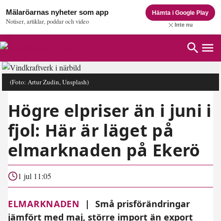
Mälaröarnas nyheter som app
Hämta i Google Play
Notiser, artiklar, poddar och video
Inte nu
(Foto: Artur Zudin, Unsplash)
Högre elpriser än i juni i
fjol: Här är läget på
elmarknaden på Ekerö
1 jul 11:05
ELMARKNADEN
|
Små prisförändringar
jämfört med maj, större import än export