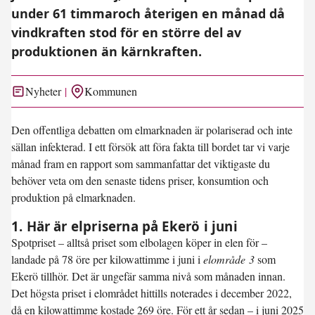
under 61 timmaroch återigen en månad då
vindkraften stod för en större del av
produktionen än kärnkraften.
Nyheter
Kommunen
Den offentliga debatten om elmarknaden är polariserad och inte
sällan infekterad. I ett försök att föra fakta till bordet tar vi varje
månad fram en rapport som sammanfattar det viktigaste du
behöver veta om den senaste tidens priser, konsumtion och
produktion på elmarknaden.
1. Här är elpriserna på Ekerö i juni
Spotpriset – alltså priset som elbolagen köper in elen för –
landade på
78 öre per kilowattimme
i juni i
elområde 3
som
Ekerö tillhör. Det är ungefär samma nivå som månaden innan.
Det högsta priset i elområdet hittills noterades i december 2022,
då en kilowattimme kostade 269 öre. För ett år sedan – i juni 2025