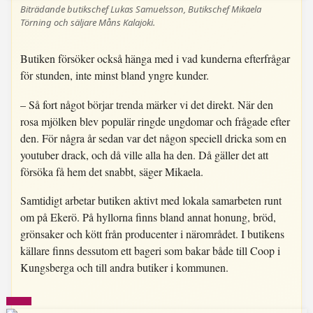
Biträdande butikschef Lukas Samuelsson, Butikschef Mikaela
Törning och säljare Måns Kalajoki.
Butiken försöker också hänga med i vad kunderna efterfrågar
för stunden, inte minst bland yngre kunder.
– Så fort något börjar trenda märker vi det direkt. När den
rosa mjölken blev populär ringde ungdomar och frågade efter
den. För några år sedan var det någon speciell dricka som en
youtuber drack, och då ville alla ha den. Då gäller det att
försöka få hem det snabbt, säger Mikaela.
Samtidigt arbetar butiken aktivt med lokala samarbeten runt
om på Ekerö. På hyllorna finns bland annat honung, bröd,
grönsaker och kött från producenter i närområdet. I butikens
källare finns dessutom ett bageri som bakar både till Coop i
Kungsberga och till andra butiker i kommunen.